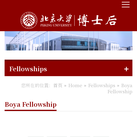
Fellowships
您所在的位置：
首页
Home
Fellowships
Boya
Fellowship
Boya Fellowship