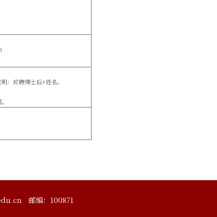
n
注明：应聘博士后+姓名。
回。
du.cn
邮编：100871