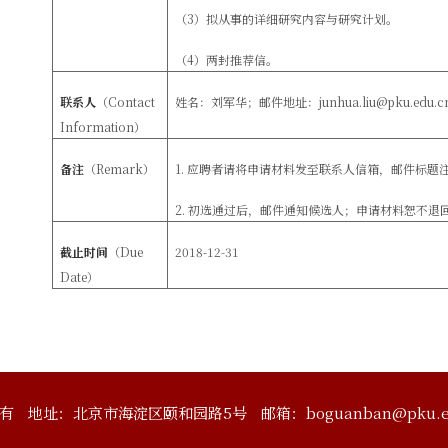
（
3
）拟从事的详细研究内容与研究计划。
（
4
）两封推荐信。
联系人
（
Contact
姓名：刘军华；邮件地址：junhua.liu
@pku.edu.c
Information
）
备注
（Remark
）
1. 应聘者请将申请材料发至联系人信箱，
邮件标题
2. 初选通过后，邮件通知候选人；申请材料恕不退
截止时间
（Due
2018-12-31
Date
）
有
地址：北京市海淀区颐和园路5号
邮箱：boguanban@pku.e