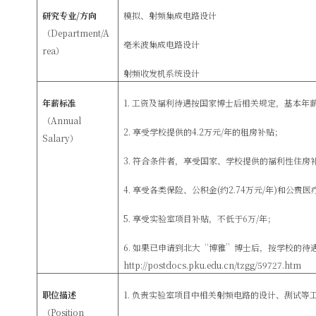
研究专业
/
方向
模拟、射频集成电路设计
（
Department/A
毫米波集成电路设计
rea
）
射频收发机系统设计
年薪标准
1.
工资及福利待遇按国家博士后相关规定，基本年
（
Annual
2.
享受学校提供的
4.2
万元
/
年的租房补贴；
Salary
）
3.
符合条件者，享受国家、学校提供的福利性住房
4.
享受各类保险、公积金
(
约
2.74
万元
/
年
)
和公费医
5.
享受实验室项目补贴，不低于
6
万
/
年；
6.
如果已申请到北大
“
博雅
”
博士后，按学校的待
http://postdocs.pku.edu.cn/tzgg/59727.htm
职位描述
1.
负责实验室项目中相关射频电路的设计、测试等
（
Position