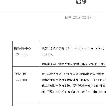
启事
日期:2018-02-28
|
院系
/
所
/
中心
信息科学技术学院（
School of Electronics Engi
（
School
）
Science
）
微纳电子学研究院 射频与太赫兹集成技术研究中心
合作导师
廖怀林教授简介：北京大学信息科学技术学院教授，
（
Mentor
）
毫米波集成电路与系统设计方面的研究，目前研究
低功耗射频电路与系统、CMOS毫米波/太赫兹集
统。详见：http://eecs.pku.edu.cn/teaching/inserv