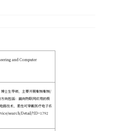
neering and Computer
博士生导师，主要开展射频射频/
的方向包括：面向物联网应用的极
成电路技术、柔性可穿戴医疗电子系
ice/search/Detail/?ID=1792