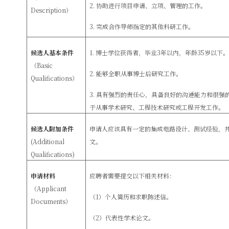
2.
协助进行项目申请、立项、管理的工作。
Description
）
3.
完成合作导师指定的其他科研工作。
候选人基本条件
1.
博士学位获得者，毕业
3
年以内，年龄
35
岁以下。
（
Basic
2.
能够全职从事博士后研究工作。
Qualifications
）
3.
具有强烈的责任心，具备良好的沟通能力和很强
于从事学术研究、工程技术研究或工程开发工作。
候选人附加条件
申请人应该具有一定的集成电路设计、测试经验，
(Additional
文。
Qualifications)
申请材料
应聘者需要提交以下相关材料：
（
Applicant
（
1
）个人简历和求职陈述信。
Documents
）
（
2
）代表性学术论文。