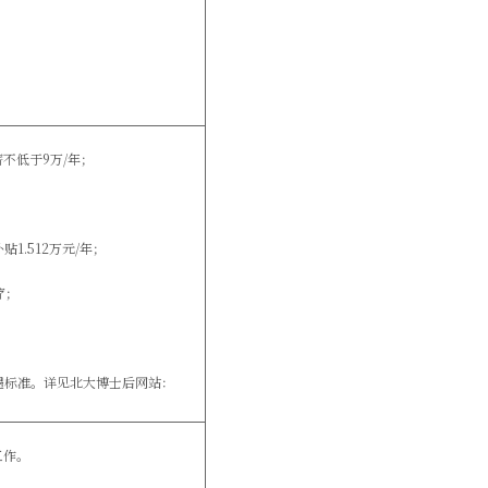
薪不低于
9
万
/
年；
补贴
1.512
万元
/
年；
疗；
遇标准。详见北大博士后网站：
工作。