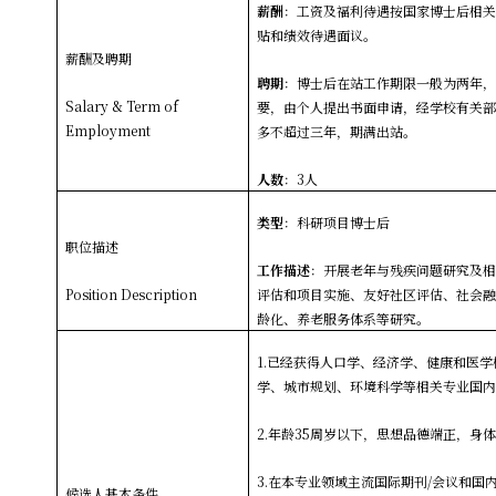
薪酬
：工资及福利待遇按国家博士后相
贴和绩效待遇面议。
薪酬及聘期
聘期
：博士后在站工作期限一般为两年
Salary & Term of
要，由个人提出书面申请，经学校有关
Employment
多不超过三年，期满出站。
人数
：3人
类型
：科研项目博士后
职位描述
工作描述
：开展老年与残疾问题研究及
Position Description
评估和项目实施、友好社区评估、社会
龄化、养老服务体系等研究。
1.
已经获得人口学、经济学、健康和医学
学、城市规划、环境科学等相关专业国
2.
年龄35周岁以下，思想品德端正，身
3.
在本专业领域主流国际期刊/会议和国
候选人基本条件