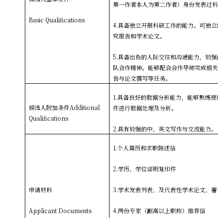
第一作者本人为第二作者）身份发表过
Basic Qualifications
4.
具备独立开展科研工作的能力。可独立
究报告和学术论文。
5.
具备出色的人际交往和沟通能力，较强
队合作精神。能够配合合作导师完成相
告与论文撰写等任务。
1.
具备良好的数据分析能力，能够熟练使用SP
候选人附加条件
Additional
件进行数据处理及分析。
Qualifications
2.
具有较强的中、英文写作与交流能力。
1.
个人简历和求职陈述信
2.
学历、学位证明复印件
申请材料
3.
学术发表列表，及代表性学术论文、著作
Applicant Documents
4.
两份专家（副高以上职称）推荐信