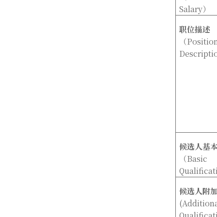
Salary
）
职位描述
（
Positio
Descripti
候选人基
（
Basic
Qualificat
候选人附
(Addition
Qualificat