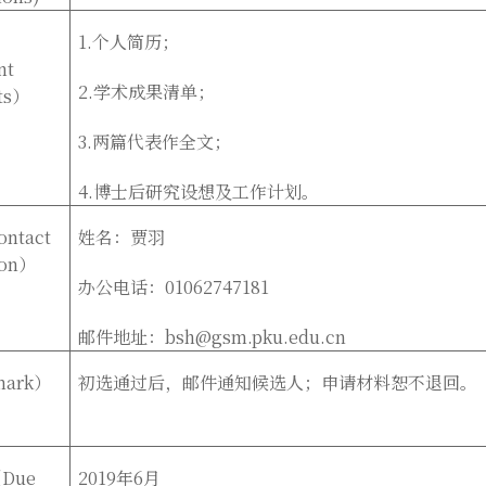
1.
个人简历；
nt
2.
学术成果清单；
ts
）
3.
两篇代表作全文；
4.
博士后研究设想及工作计划。
ontact
姓名：贾羽
on
）
办公电话：
01062747181
邮件地址：
bsh@gsm.pku.edu.cn
mark
）
初选通过后，邮件通知候选人；申请材料恕不退回。
（
Due
2019
年
6
月