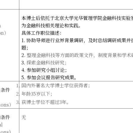
本博士后依托于北京大学光华管理学院金融科技实验
n
为金融科技相关理论和实践。
on
）
具体工作职位描述：
1.
协助导师进行业界背景调研，及时总结调研成果并
题；
2.
整理金融科技等方面的政策文件，制度背景和学术
3.
探索金融科技研究；
4.
参加研究小组讨论；
5.
参加会议报告研究成果。
国内外著名大学博士学位获得者；
本条件
年龄
35
岁以下；
获博士学位不超过
3
年。
ions
）
加条件
无
al
ions)