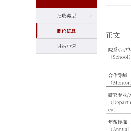
招收类型
职位信息
正文
进站申请
院系
/
所
/
中
（
School
合作导师
（
Mentor
研究专业
/
（
Depart
ea
）
年薪标准
（
Annual