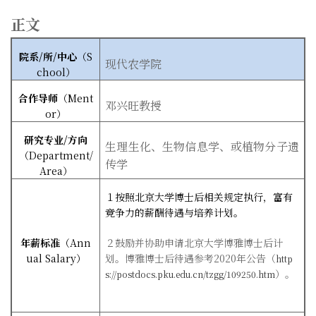
正文
院系
/
所
/
中心
（
S
现代农学院
chool
）
合作导师
（
Ment
邓兴旺教授
or
）
研究专业
/
方向
生理生化、生物信息学、或植物分子遗
（
Department/
传学
Area
）
１按照北京大学博士后相关规定执行，富有
竞争力的薪酬待遇与培养计划。
年薪标准
（
Ann
２鼓励并协助申请北京大学博雅博士后计
ual Salary
）
划。博雅博士后待遇参考2020年公告（
http
）。
s://postdocs.pku.edu.cn/tzgg/109250.htm