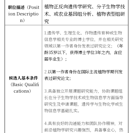
植物正反向遗传学研究、分子生物学技
职位描述
（
Posit
术、或农业基因组分析、植物表型组研
ion Descriptio
n
）
究
1.遗传学、生理生化、作物遗传育种或生物
信息学相关专业的博士学位，并在相关研究
领域以第一作者身份发表过研究论文；
（年
龄
35
岁以下，获得博士学位
3
年之内，含应
届毕业生）；
2.
以第一作者身份在国际主流植物学期刊发
候选人基本条件
表过研究论文；
（
Basic Qualifi
cations
）
3.具备独立开展课题研究能力，协助课题组
长在分子生物学技术或生物信息学方面指导
研究生及申请课题，遗传学与生物化学或生
物信息学基础扎实。
4.具有良好的沟通能力和团队协作精神，对
前沿植物学研究兴趣强烈，具备事业心，热