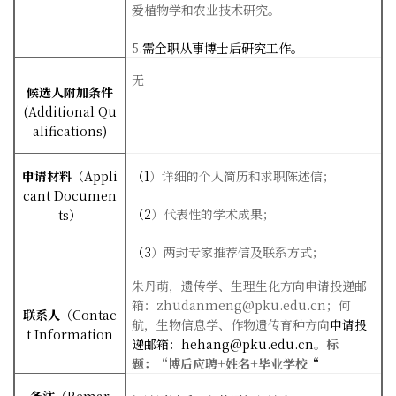
爱植物学和农业技术研究。
5.
需全职从事博士后研究工作。
无
候选人附加条件
(Additional Qu
alifications)
申请材料
（
Appli
（1
）详细的个人简历和求职陈述信；
cant Documen
（2
）代表性的学术成果；
ts
）
（3
）两封专家推荐信及联系方式；
朱丹萌，遗传学、生理生化方向申请投递邮
箱：zhudanmeng@pku.edu.cn；何
联系人
（
Contac
航，生物信息学、作物遗传育种方向
申请投
t Information
递邮箱：hehang@pku.edu.cn
。
标
题：
“
博后应聘
+
姓名
+
毕业学校
“
备注
（
Remar