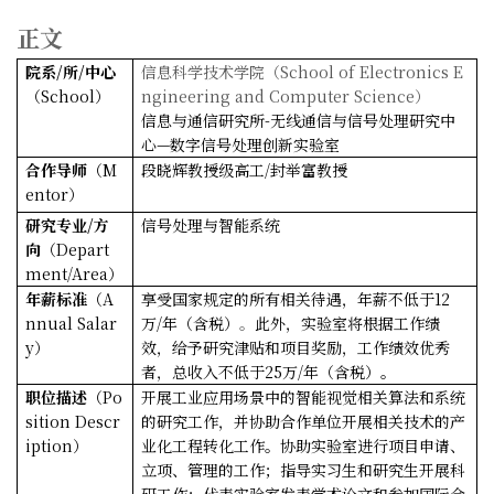
正文
院系
/
所
/
中心
信息科学技术学院（
School of Electronics E
（
School
）
ngineering and Computer Science
）
信息与通信研究所
-
无线通信与信号处理研究中
心
—
数字信号处理创新实验室
合作导师
（
M
段晓辉教授级高工
/
封举富教授
entor
）
研究专业
/
方
信号处理与智能系统
向
（
Depart
ment/Area
）
年薪标准
（
A
享受国家规定的所有相关待遇
，
年薪不低于
12
nnual Salar
万
/
年（含税）
。
此外，
实验室将
根据工作绩
y
）
效，
给予研究津贴和项目奖励，工作绩效优秀
者，总收入不低于
2
5
万
/
年（含税）。
职位描述
（
Po
开展工业应用场景中的智能视觉相关算法和系统
sition Descr
的研究工作，并协助合作单位开展相关技术的产
iption
）
业化工程转化工作。协助实验室进行项目申请、
立项、管理的工作；指导实习生和研究生开展科
研工作；代表实验室发表学术论文和参加国际会