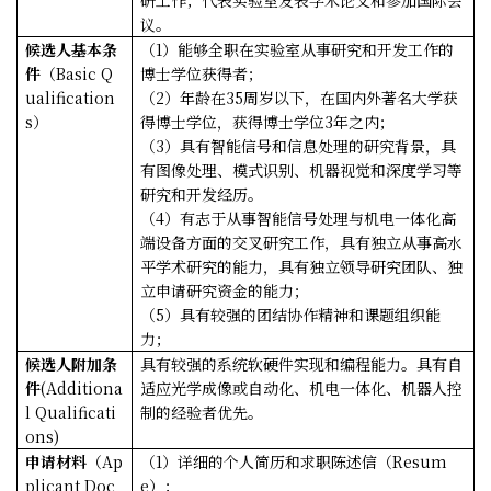
议。
候选人基本条
（
1
）
能够全职在
实验室
从事研究
和开发
工作的
件
（
Basic Q
博士学位获得者；
ualification
（
2
）
年龄在
35
周岁以下，在国内外著名大学获
s
）
得博士学位，获得博士学位
3
年之内；
（
3
）
具有
智能信号和信息处理的研究背景，具
有图像处理、模式识别、机器视觉和深度学习等
研究和开发经历。
（
4
）
有志于从事
智能信号处理与机电一体化高
端设备
方面的交叉研究工作，具有独立从事高水
平学术研究的能力，具有独立领导研究团队、独
立申请研究资金的能力；
（
5
）
具有较强的团结协作精神和课题组织能
力；
候选人附加条
具有较强的系统软硬件实现和编程能力。具有自
件
(Additiona
适应光学成像或自动化、机电一体化、机器人控
l Qualificati
制的经验者优先。
ons)
申请材料
（
Ap
（
1
）详细的个人简历和求职陈述信
（
Resum
plicant Doc
e
）
；