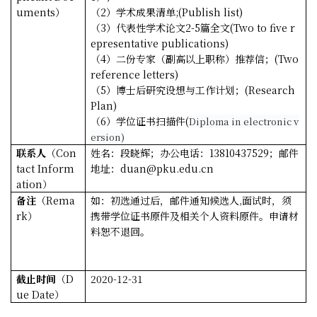
uments
）
（
2
）
学术成果清单
;(Publish list)
（
3
）
代表性学术论文
2
-5篇
全文
(
Two to five r
epresentative publications)
（
4
）
二
份专家（副高以上职称）推荐信；
(Two
reference letters)
（
5
）
博士后研究设想与工作
计划；
(Research
Plan)
（
6
）学位证书扫描件
(
Diploma in electronic v
ersion)
联系人
（
Con
姓名：段晓辉；办公电话：
13810437529
；邮件
tact Inform
地址：
duan@pku.edu.cn
ation
）
备注
（
Rema
如：初选通过后，邮件通知候选人
,
面试时，须
rk
）
携带学位证书原件及相关个人资料原件。
申请材
料恕不退回。
截止时间
（
D
20
20
-
12
-31
ue Date
）