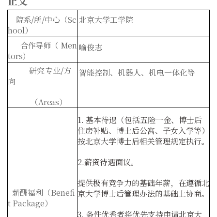
正文
院系
/
所
/
中心
（
Sc
北京大学工学院
hool
）
合作导师
（
Men
喻俊志
tors
）
研究专业
/
方
智能控制、机器人、机电一体化等
向
（
Areas
）
1.
基本待遇（包括五险一金、博士后
住房补贴、博士后公寓、子女入学等）
按北京大学博士后相关管理规定执行
。
2.
薪资待遇面议。
提供极有竞争力的基础年薪，在遵循北
薪酬福利
（Benefi
京大学博士后管理办法的基础上协商。
t Package）
3.
条件优秀者将优先支持申请北京大