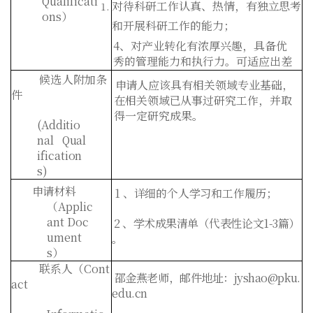
Qualificati
对待科研工作认真、热情，有独立思考
ons）
和开展科研工作的能力
；
4、对产业转化有浓厚兴趣，具备优
秀的管理能力和执行力。可适应出差
候选人附加条
申请人应该具有相关领域专业基础，
件
在相关领域已从事过研究工作，并取
得一定研究成果。
(
Additio
nal Qual
ification
s
)
申请材料
1
、详细的个人学习和工作履历；
（
Applic
ant
Doc
2
、学术成果清单（代表性论文
1-3
篇）
ument
。
s
）
联系人（Cont
邵金燕老师，邮件地址：jyshao@pku.
act
edu.cn