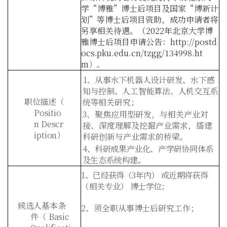
学“博雅”博士后项目及国家“博新计
划”等博士后项目资助，成功申请者将
另享相关待遇。（2022年北京大学博
雅博士后项目申请公告：http://postd
ocs.pku.edu.cn/tzgg/134998.ht
m
）。
1
、从事水下机器人设计研发、水下感
知与控制、人工智能算法、人机交互系
职位描述
（
统等
相关研究；
Positio
3、聚焦应用型研发，与相关产业对
n
Descr
接、深度理解及挖掘产业需求，搭建
iption
）
科研创新与产业需求的桥梁。
4
、科研成果产业化、产学研协同体系
及生态系统构建。
1
、已经获得（
3
年内）
或近期将获得
（相关专业）
博士学位
；
候选人基本条
2
、须全职从事博士后研究工作；
件
（
Basic