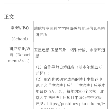
正文
系
/
所
/
中心
地球与空间科学学院
遥感与地理信息系统
研究所
（
School
）
研究专业
/
方
卫星遥感
,
卫星气象，辐射传输，水循环遥
向
（
Depart
感
ment/Area
）
（
1
）合作导师自筹经费（基本年薪
12
万
元起）；
（
2
）取得优秀研究成果的博士生推荐申
请北大
“
博雅博士后
”
（博雅博士后基本
年薪
18.5
万元起，每年约
200
个名额，北
京大学博雅博士后项目申请公告中文版
详见：
https://postdocs.pku.edu.cn/tz