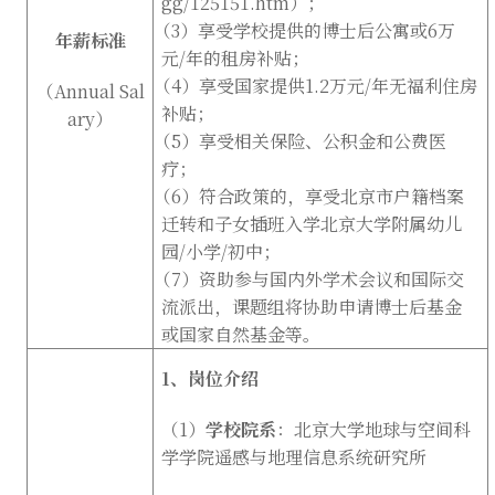
gg/125151.htm
）；
（
3
）享受学校提供的博士后公寓或
6
万
年薪标准
元
/
年的租房补贴；
（
4
）享受国家提供
1.2
万元
/
年无福利住房
（
Annual Sal
补贴；
ary
）
（
5
）享受相关保险、公积金和公费医
疗；
（
6
）符合政策的，享受北京市户籍档案
迁转和子女插班入学北京大学附属幼儿
园
/
小学
/
初中；
（
7
）资助参与国内外学术会议和国际交
流派出，课题组将协助申请博士后基金
或国家自然基金等。
1
、岗位介绍
（
1
）
学校院系
：北京大学地球与空间科
学学院遥感与地理信息系统研究所