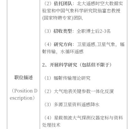
（
2
）
依托团队
：北大遥感时空大数据实
验室和中国气象科学研究院翁富忠教授
(
国家特聘专家
)
团队
（
3
）
招收类型
：全职博士后
2-3
名
（
4
）
研究方向
：卫星遥感
,
卫星气象，辐
射传输，水循环遥感
2
、开展科学研究（包括但不限于）
职位描述
（
1
）辐射传输理论研究
（
Position D
（
2
）大气地表关键参数一体化反演
escription
）
（
3
）多源卫星资料遥感降水
（
4
）星载微波大气探测仪器定标与资料
处理技术