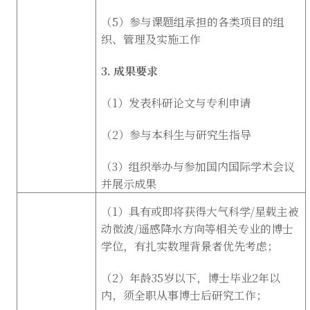
（
5
）参与课题组承担的各类项目的组
织、管理及实施工作
3.
成果要求
（
1
）发表科研论文与专利申请
（
2
）参与本科生与研究生指导
（
3
）组织举办与参加国内国际学术会议
并展示成果
（
1
）具有或即将获得大气科学
/
星载主被
动微波
/
遥感降水方向等相关专业的博士
学位，有扎实数理背景者优先考虑；
（
2
）年龄
35
岁以下，博士毕业
2
年以
内，须全职从事博士后研究工作；