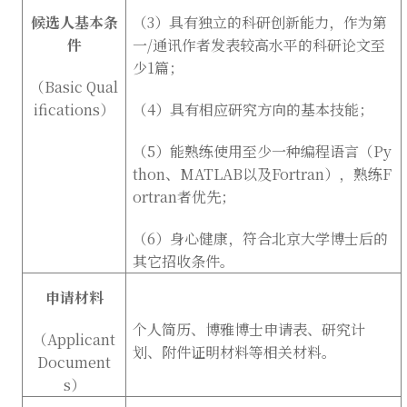
候选人基本条
（
3
）具有独立的科研创新能力，作为第
件
一
/
通讯作者发表较高水平的科研论文至
少
1
篇；
（
Basic Qual
ifications
）
（
4
）具有相应研究方向的基本技能；
（
5
）能熟练使用至少一种编程语言（
Py
thon
、
MATLAB
以及
Fortran
），熟练
F
ortran
者优先；
（
6
）身心健康，符合北京大学博士后的
其它招收条件。
申请材料
个人简历、博雅博士申请表、研究计
（
Applicant
划、附件证明材料等相关材料。
Document
s
）