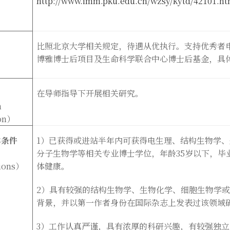
http://www.imm.pku.edu.cn/wzsy/kytd/42101.h
比照北京大学相关规定，待遇从优执行。支持优秀者
博雅博士后项目及生命科学联合中心博士后基金，具
在导师指导下开展相关研究。
n
on
）
本条件
1
）已获得或进站半年内可获得电生理、结构生物学、
分子生物学等相关专业博士学位，年龄
35
岁以下，毕
ions
）
体健康。
2
）具有较强的结构生物学、生物化学、细胞生物学
背景，并以第一作者身份在国际杂志上发表过该领域
3
）工作认真严谨，具有浓厚的科研兴趣，有较强独立