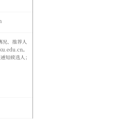
cn
情况、推荐人
ku.edu.cn
。
件通知候选人；