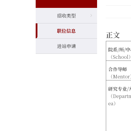
招收类型
职位信息
正文
进站申请
院系
/
所
/
中
（
School
合作导师
（Mentor
研究专业
/
（
Depart
ea
）