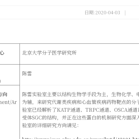
日期:2020-04-03
|
心
北京大学分子医学研究所
）
陈雷
）
方向
陈雷实验室主要以结构生物学手段为主，生物化学、
ment/Ar
为辅，来研究代谢类疾病和心血管疾病药物靶点的分
验室已经解析了
KATP
通道、
TRPC
通道、
OSCA
通道
受体
SGC
的结构，并正在这些蛋白的机制研究方面深
验室的详细研究方向请见：