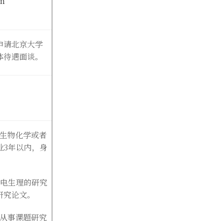
tm
申请北京大学
体待遇面谈。
生物化学或者
业
3
年以内，身
或电生理的研究
研究论文。
从事课题研究