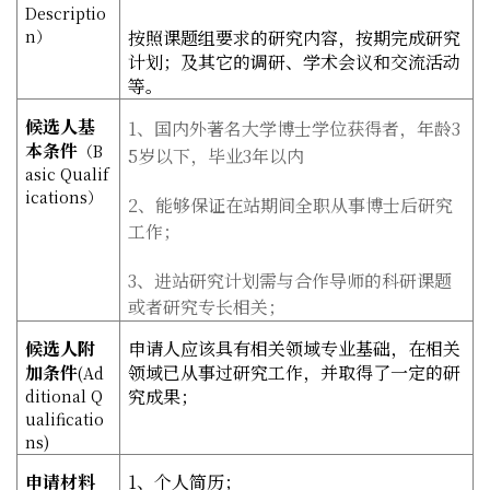
Descriptio
n
）
按照课题组要求的研究内容，按期完成研究
计划；及其它的调研、学术会议和交流活动
等。
候选人基
1
、国内外著名大学博士学位获得者，年龄
3
本条件
（
B
5
岁以下，毕业
3
年以内
asic Qualif
ications
）
2
、能够保证在站期间全职从事博士后研究
工作；
3
、进站研究计划需与合作导师的科研课题
或者研究专长相关；
候选人附
申请人应该具有相关领域专业基础，
在相关
加条件
领域已从事过研究工作，并取得了一定的研
(Ad
究成果；
ditional Q
ualificatio
ns)
申请材料
1
、个人简历；