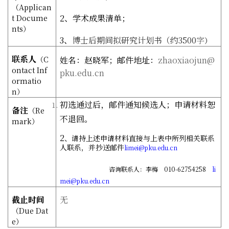
（
Applican
2
、学术成果清单；
t Docume
nts
）
3
、
博士后期间拟研究计划书（约3500
字
）
联系人
（
C
姓名：赵晓军；邮件地址：
zhaoxiaojun@
ontact Inf
pku.edu.cn
ormatio
n
）
初选通过后，邮件通知候选人；申请材料恕
备注
（
Re
不退回。
mark
）
2
、请持上述申请材料直接与上表中所列相关联系
人联系，并抄送邮件
limei@pku.edu.cn
咨询联系人：李梅 010-62754258
li
mei@pku.edu.cn
截止时间
无
（
Due Dat
e
）