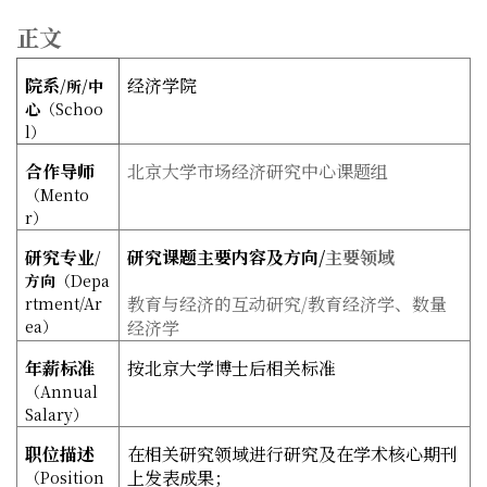
正文
院系
经济学院
/
所
/
中
心
（
Schoo
l
）
合作导师
北京大学市场经济研究中心课题组
（
Mento
r
）
研究专业
研究课题主要内容及方向/
主要领域
/
方向
（
Depa
教育与经济的互动研究
/
教育经济学、数量
rtment/Ar
ea
）
经济学
年薪标准
按北京大学博士后相关标准
（
Annual
Salary
）
职位描述
在相关研究领域进行研究及在学术核心期刊
上发表成果；
（
Position