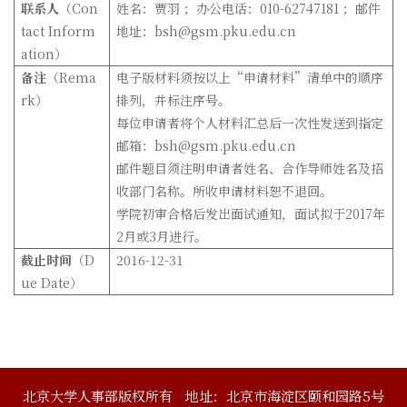
联系人
（Con
姓名：贾羽 ；办公电话：010-62747181 ；邮件
tact Inform
地址：bsh@gsm.pku.edu.cn
ation）
备注
（Rema
电子版材料须按以上“申请材料”清单中的顺序
rk）
排列，并标注序号。
每位申请者将个人材料汇总后一次性发送到指定
邮箱：bsh@gsm.pku.edu.cn
邮件题目须注明申请者姓名、合作导师姓名及招
收部门名称。所收申请材料恕不退回。
学院初审合格后发出面试通知，面试拟于2017年
2月或3月进行。
截止时间
（D
2016-12-31
ue Date）
北京大学人事部版权所有
地址：北京市海淀区颐和园路5号