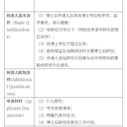
候选人基本条
（1）博士后申请人应具有博士学位和学历，品
件
（Basic Q
学兼优，身心健康；
ualification
（2）年龄在35岁以下（特别优秀者年龄可放宽
s）
至40岁）；
（3）获博士学位不超过五年；
（4）能够保证在站期间全时从事博士后研究；
（5）申请人进站研究计划需与合作导师科研课
题或研究专长相关。
候选人附加条
件
(Additiona
l Qualificati
ons)
申请材料
（Ap
（1）个人简历；
plicant Doc
（2）学术成果清单；
uments）
（3）两篇代表作全文；
（4）博士后研究设想及工作计划。