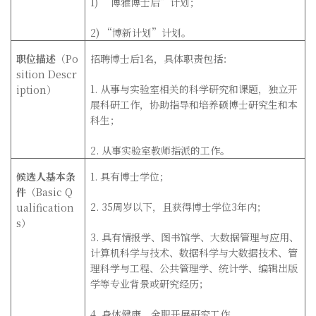
1) “
博雅博士后
”
计划；
2) “
博新计划
”
计划。
职位描述
（
Po
招聘博士后
1
名，具体职责包括：
sition Descr
1.
从事与实验室相关的科学研究和课题，独立开
iption
）
展科研工作，协助指导和培养硕博士研究生和本
科生；
2.
从事实验室教师指派的工作。
候选人基本条
1.
具有博士学位；
件
（
Basic Q
2. 35
周岁以下，且获得博士学位
3
年内；
ualification
s
）
3.
具有情报学、图书馆学、大数据管理与应用、
计算机科学与技术、数据科学与大数据技术、管
理科学与工程、公共管理学、统计学、编辑出版
学等专业背景或研究经历；
4.
身体健康，全职开展研究工作。