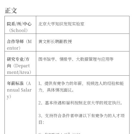
正文
院系
/
所
/
中心
北京大学知识发现实验室
（
School
）
合作导师
（
M
黄文彬长聘副教授
entor
）
研究专业
/
方
图书馆学、情报学、大数据管理与应用等
向
（
Depart
ment/Area
）
年薪标准
（
A
1
、提供有竞争力的年薪，视候选人的经验和能
nnual Salar
力，具体情况面议。
y
）
2
、基本待遇和福利按照北京大学的规定执行。
3
、支持符合条件者申请以下有竞争力的人才项
目：