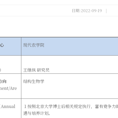
日期:2022-09-19
|
心
现代农学院
）
）
王继纵 研究员
方向
结构生物学
ent/Are
Annual
１按照北京大学博士后相关规定执行，富有竞争力
遇与培养计划。