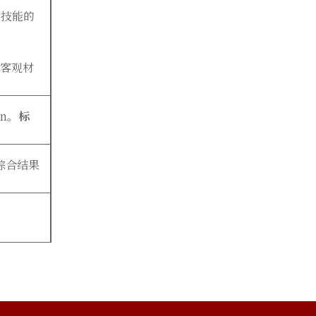
验技能的
的客观材
n
。
标
综合结果