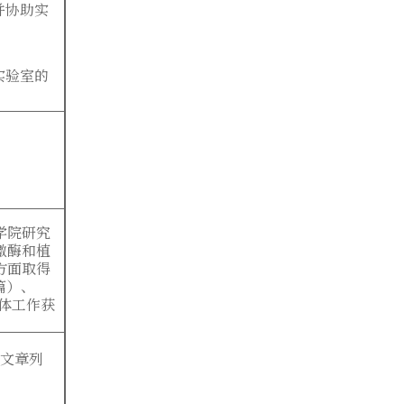
并协助实
实验室的
学院研究
激酶和植
方面取得
篇）、
小体工作获
表文章列