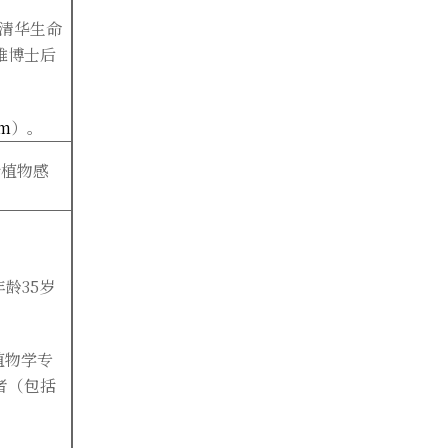
清华生命
雅博士后
tm
）。
示植物感
龄35
岁
植物学专
者（包括