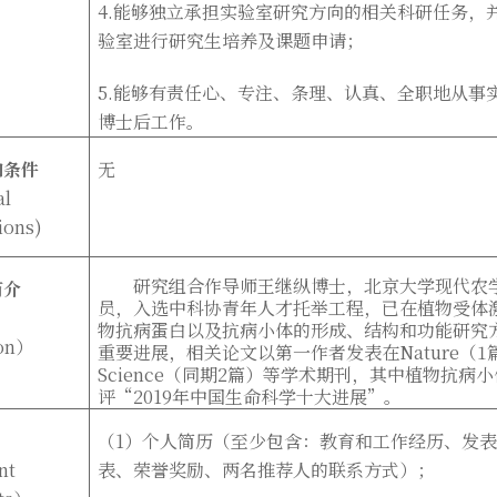
4.
能够独立承担实验室研究方向的相关科研任务，
验室进行研究生培养及课题申请；
5.
能够有责任心、专注、条理、认真、全职地从事
博士后工作。
加条件
无
al
ions)
研究组合作导师王继纵博士，北京大学现代农
简介
员，
入选中科协青年人才托举工程，
已在植物受体
物抗病蛋白以及抗病小体的形成、结构和功能研究
on
）
重要进展，相关论文以第一作者发表在Nature
（1
Science（同期2篇）等学术期刊，其中植物抗病
评“2019年中国生命科学十大进展”。
（1
）个人简历（至少包含：教育和工作经历、发
nt
表、荣誉奖励、两名推荐人的联系方式）；