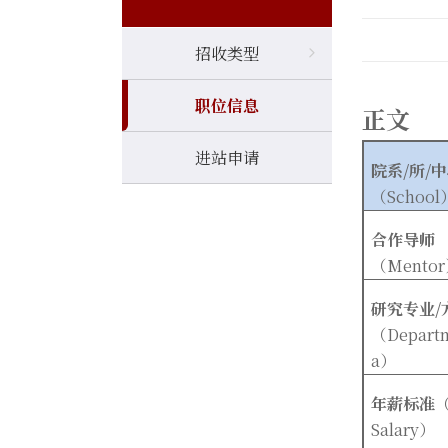
招收类型
职位信息
正文
进站申请
院系/
所/
中
（School
合作导师
（Mentor
研究专业/
（Departm
a
）
年薪标准
（
Salary
）