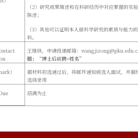
ts
）
（2
）研究成果简述和在科研经历中对应掌握的实
陈述；
（3
）其他可以证明本人做科学研究的素质与能力
料。
ontact
王继纵，申请投递邮箱：wangjizong@pku.edu.c
ion
题：“
博士后应聘+姓名”
ark
）
据材料初选通过后，将邮件通知候选人面试，并据
选择录用
Due
招满为止