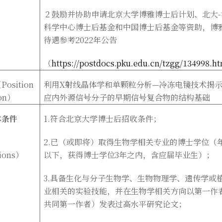
２鼓励并协助申请北京大学博雅博士后计划、北大-
科学中心博士后基金和中国博士后基金等资助，博
待遇参考2022
年公告
（
https://postdocs.pku.edu.cn/tzgg/134998.h
Position
利用X
射线晶体学和单颗粒分析—
冷冻电镜技术揭
on
）
应内外源信号分子的早期信号复合物的结构基础
本条件
1.
符合北京大学博士后招收条件；
2.
已（或即将）取得生物学相关专业的博士学位（年
tions
）
以下，获得博士学位3
年之内，含应届毕业生）；
3.
具备生化与分子生物学、生物物理学、遗传学或
业相关的实验技能，并在生物学相关方向以第一作
共同第一作者）发表过高水平研究论文；