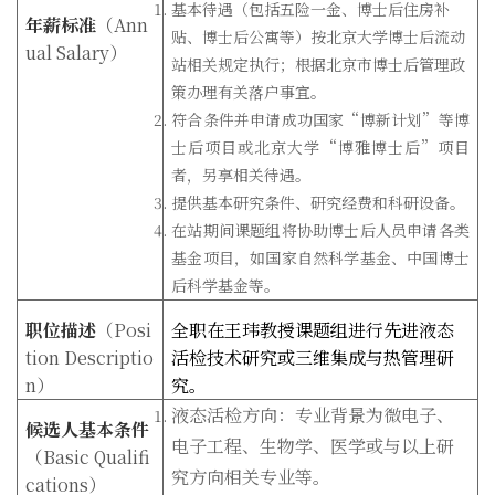
基本待遇（包括五险一金、博士后住房补
年薪标准
（
Ann
贴、博士后公寓等）按北京大学博士后流动
ual Salary
）
站相关规定执行；根据北京市博士后管理政
策办理有关落户事宜。
符合条件并申请成功国家“博新计划”等博
士后项目或北京大学“博雅博士后”项目
者，另享相关待遇。
提供基本研究条件、研究经费和科研设备。
在站期间课题组将协助博士后人员申请各类
基金项目，如国家自然科学基金、中国博士
后科学基金等。
职位描述
（
Posi
全职在王玮教授课题组进行先进液态
tion Descriptio
活检技术研究或三维集成与热管理研
n
）
究。
液态活检方向：专业背景为微电子、
候选人基本条件
电子工程、生物学、医学或与以上研
（
Basic Qualifi
究方向相关专业等。
cations
）