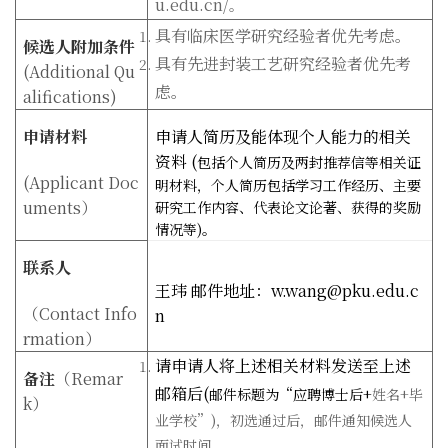
u.edu.cn/
。
具有临床医学研究经验者优先考虑。
候选人附加条件
具有先进封装工艺研究经验者优先考
(Additional Qu
虑。
alifications)
申请材料
申请人简历及能体现个人能力的相关
资料 (
包括个人简历及两封推荐信等相关证
(Applicant Doc
明材料，个人简历包括学习工作经历、主要
uments
）
研究工作内容、代表论文论著、获得的奖励
情况等)
。
联系人
王玮 邮件地址：w.wang@pku.edu.c
（
Contact Info
n
rmation
）
请申请人将上述相关材料发送至上述
备注
（
Remar
邮箱后(
邮件标题为“
应聘博士后+
姓名+
毕
k
）
业学校”)，初选通过后，邮件通知候选人
面试时间。