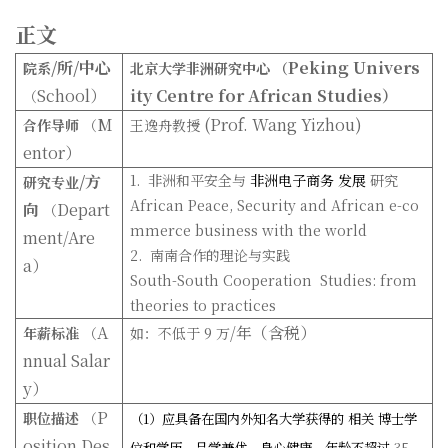
正文
/
所
/
中心
Peking Univers
院系
北京大学非洲研究中心 （
School
）
ity Centre for African Studies
）
（
M
(Prof. Wang Yizhou)
合作导师
（
王逸舟教授
entor
）
/
方
1.
非洲和平安全与
非洲电子商务
发展
研究
研究专业
African Peace, Security and African e-co
向
Depart
（
mmerce business with the world
ment/Are
2.
南南合作的理论与实践
a
）
South-South
Cooperation
Studies: from
theories to practices
A
/
年（含税）
年薪标准
（
如：不低于
9
万
nnual Salar
y
）
P
职位描述
（
（1）应具备在国内外知名大学获得的
相关
博士学
osition Des
位和学历，品学兼优、身心健康、年龄不超过
35