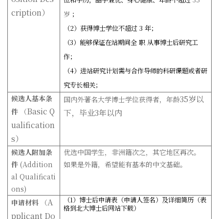
cription
）
岁
；
（2）获得博士学位不超过
3
年；
（3）能够保证在站期间全
职
从事博士后研究工
作；
（4）进站研究计划需与合作导师的科研课题或者研
究专长相关；
候选人基本条
35
岁以
国内外著名大学博士学位获得者，年龄
Basic Q
件
（
下，毕业
3
年以内
ualification
s
）
候选人附加条
优选中国学生，非洲籍次之，其它地区再次。
件
(Addition
如果是外籍，希望能有基本的中文基础。
al Qualificati
ons)
（1）博士后申请表（申请人签名）及详细简历（表
A
申请材料
（
格到北大博士后网站下载）
pplicant Do