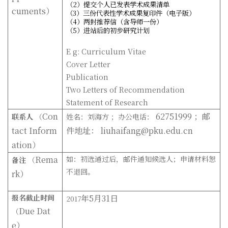
（2）提交个人已发表学术成果清单
cuments
）
（3）三份代表性学术成果复印件（电子版）
（4）两封推荐信（含导师一份）
（5）进站后的初步研究计划
E
g:
Curriculum Vitae
Cover Letter
Publication
Two Letters of Recommendation
Statement of Research
Con
62751999
；邮
联系人
（
姓名：刘海方 ；办公电话：
tact Inform
件地址：
liuhaifang@pku.edu.cn
ation
）
Rema
如：初选通过后，邮件通知候选人；申请材料恕
备注
（
不退回。
rk
）
报名截止时间
年
5
月
31
日
2017
Due Dat
（
e
）