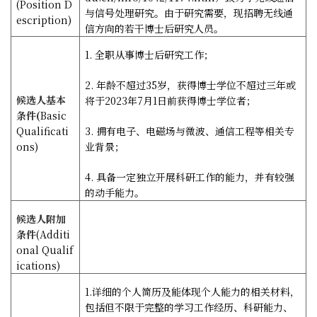
(Position D
与信号处理研究。由于研究需要，现招聘无线通
escription)
信方向的若干博士后研究人员。
1.
全职从事博士后研究工作；
2.
年龄不超过
35
岁，获得博士学位不超过三年或
候选人基本
将于
2023
年
7
月
1
日前获得博士学位者；
条件
(
Basic
Qualificati
3.
拥有电子、电磁场与微波、通信工程等相关专
ons)
业背景；
4.
具备一定独立开展科研工作的能力，并有较强
的动手能力。
候选人附加
条件
(Additi
onal Qualif
ications)
1.
详细的个人简历及能体现个人能力的相关材料，
包括但不限于完整的学习工作经历、科研能力、