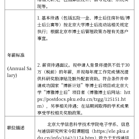
现等。
1.
基本待遇（包括五险一金、博士后住房补贴
/
博
士后公寓等）按北京大学博士后流动站相关规定
执行；根据北京市博士后管理政策办理有关落户
事宜。
年薪标准
2.
薪资待遇面议。视申请人背景将提供不低于
30
(
Annual Sa
万（税前）的年薪，并视每年度工作完成情况提
lary)
供科研奖励津贴及额外配套资助。符合条件并申
请成功国家“博新计划”等博士后项目或北京大
学“博雅博士后”项目者（博雅博士后网站：
htt
ps://postdocs.pku.edu.cn/tzgg/125151.ht
m
），另享相关待遇；在站期间取得的学术成果
享受学校相关奖励政策。
北京大学信息科学技术学院电子学系、信息
职位描述
与通信研究所宋令阳课题组（
https://ele.pku.e
du.cn/info/1042/1174.htm
）致力于无线通信