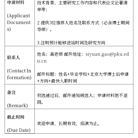
申请材料
技术背景、主要研究工作内容和代表论文论著清
单等；
(Applicant
Document
2.
提供
3
位推荐人姓名及联系方式（必含博士期间
s)
导师）。
3.
注明预计能够进站时间及研究方向
姓名：高老师
邮件地址：
siyuan.gao@pku.ed
联系人
u.cn
(Contact In
邮件标题：姓名
+
毕业学校
+
北京大学博士后申请
formation)
+
方向
+
最快入职时间
备注
初选通过后，邮件通知候选人；申请材料恕不退
回。
(Remark)
截止时间
欢迎申请，长期有效，招满为止。
(
Due Date)