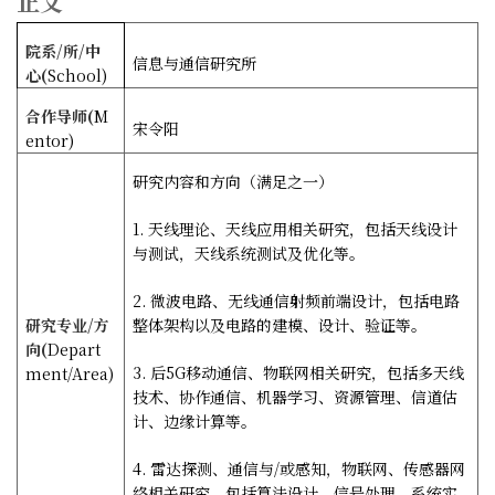
正文
院系
/
所
/
中
信息与通信研究所
心
(
School)
合作导师
(
M
宋令阳
entor)
研究内容和方向（满足之一）
1.
天线理论、天线应用相关研究，包括天线设计
与测试，天线系统测试及优化等。
2.
微波电路、无线通信射频前端设计，包括电路
研究专业
/
方
整体架构以及电路的建模、设计、验证等。
向
(
Depart
3.
后
5G
移动通信、物联网相关研究，包括多天线
ment/Area)
技术、协作通信、机器学习、资源管理、信道估
计、边缘计算等。
4.
雷达探测、通信与
/
或感知，物联网、传感器网
络相关研究，包括算法设计、信号处理、系统实