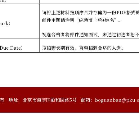
请将上述材料按顺序合并存储为
一份
PDF
格式
邮件主题请注明“应聘博士后
+
姓名”。
ark
）
初选合格者将邮件通知面试，未通过初选者恕
Due Date
）
该招聘长期有效，直至招到合适的人选。
有
地址：北京市海淀区颐和园路5号
邮箱：boguanban@pku.e