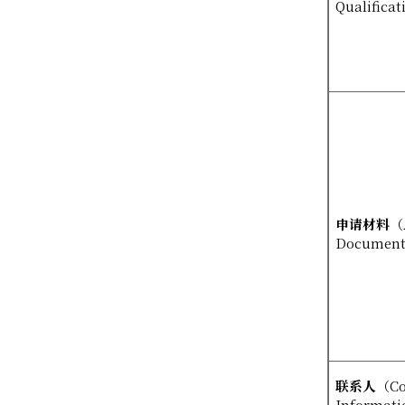
Qualificat
申请材料
（
Document
联系人
（
Co
Informati