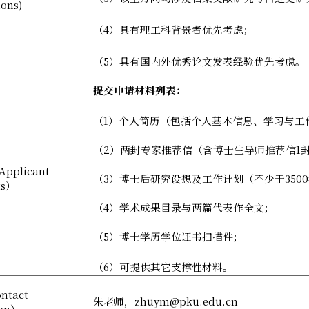
ions)
（
4
）具有理工科背景者优先考虑；
（
5
）具有国内外优秀论文发表经验优先考虑。
提交申请材料列表：
（
1
）个人简历（包括个人基本信息、学习与工
（
2
）两封专家推荐信（含博士生导师推荐信
1
Applicant
（
3
）博士后研究设想及工作计划（不少于
3500
s
）
（
4
）学术成果目录与两篇代表作全文；
（
5
）博士学历学位证书扫描件；
（
6
）可提供其它支撑性材料。
ntact
朱老师，
zhuym@pku.edu.cn
on
）