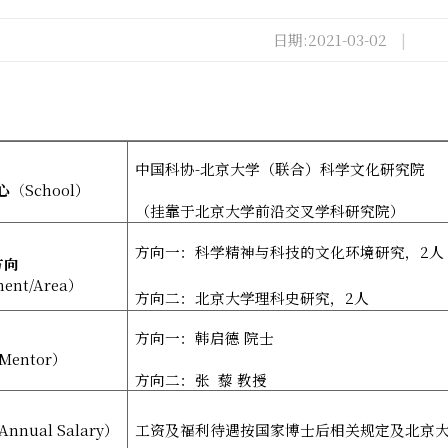
日期:2021-03-02
|
中国科协
-
北京大学（联合）科学文化研究院
心
（
School
）
（挂靠于北京大学前沿交叉学科研究院）
方向一：科学精神与科技的文化环境研究，
2
人
方向
ent/Area
）
方向二：北京大学理科史研究，
2
人
方向一：韩启德
院士
Mentor
）
方向二：张
藜
教授
Annual Salary
）
工资及福利待遇按国家博士后相关规定及北京