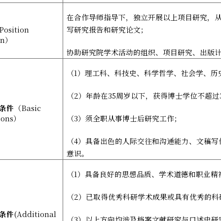
在合作导师指导下，独立开展以上项目研究，
Position
写研究报告和研究论文；
on
）
协助研究院学术活动的组织、项目研究、出版
（
1
）理工科、科技史、科学哲学、社会学、历
（
2
）年龄在
35
周岁以下，获得博士学位不超过
条件
（
Basic
ions
）
（
3
）须全职从事博士后研究工作；
（
4
）具备出色的人际交往和沟通能力、文稿写
意识。
（
1
）具备良好的思想品质、学术道德和职业精
（
2
）已取得优秀科研学术成果或具有优秀的科
条件
(Additional
（
3
）以上方向均涉及档案文献研究与口述史研