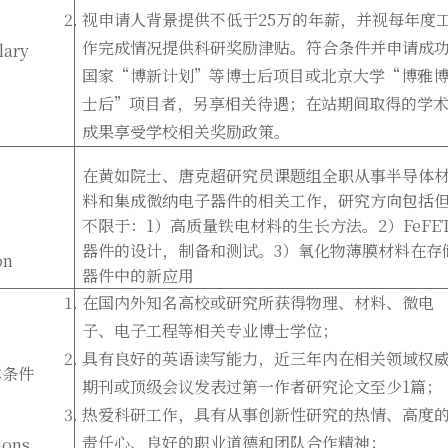
视申请人背景提供不低于25万的年薪，并视每年度
作完成情况提供科研奖励津贴。符合条件并申请成
lary
国家“博新计划”等博士后项目或北京大学“博雅
士后”项目者，另享相关待遇；在站期间取得的学
成果享受学校相关奖励政策。
在黄如院士、唐克超研究员课题组全职从事半导体
料和集成微纳电子器件的相关工作，研究方向包括
不限于：1）高质量铁电材料的生长方法。2）FeFE
器件的设计，制备和测试。3）氧化物薄膜材料在存
on
器件中的新应用
在国内外知名高校或研究所获得物理、材料、微电
子、电子工程等相关专业博士学位；
具有良好的英语读写能力，近三年内在相关领域权
本条件
期刊或顶级会议发表过第一作者研究论文至少1篇；
热爱科研工作，具有从事创新性研究的热情、高度
责任心、良好的职业道德和团队合作精神；
ions