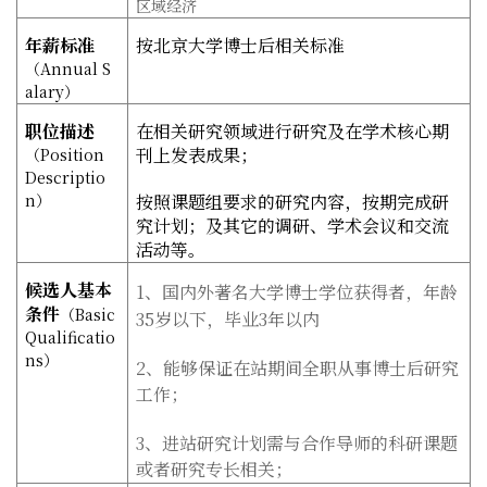
区域经济
年薪标准
按北京大学博士后相关标准
（
Annual S
alary
）
职位描述
在相关研究领域进行研究及在学术核心期
刊上发表成果；
（
Position
Descriptio
n
）
按照课题组要求的研究内容，按期完成研
究计划；及其它的调研、学术会议和交流
活动等。
候选人基本
1
、国内外著名大学博士学位获得者，年龄
条件
（
Basic
35
岁以下，毕业
3
年以内
Qualificatio
ns
）
2
、能够保证在站期间全职从事博士后研究
工作；
3
、进站研究计划需与合作导师的科研课题
或者研究专长相关；