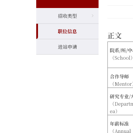
招收类型
职位信息
正文
进站申请
院系
/
所
/
中
（
School
合作导师
（Mentor
研究专业
/
（
Depart
ea
）
年薪标准
（Annual