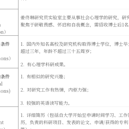
姜佟琳研究员实验室主要从事社会心理学的研究，研
n
聚焦于研敬畏感、怀旧和自我概念，需招收博士后
1
名
on
）
本条件
1.
国内外知名高校及研究机构取得博士学位，博士毕
超过三年，年龄不超过三十五周岁；
ions
）
2.
有心理学科研成果。
加条件
1.
有相似的研究兴趣；
al
2.
对研究工作有热情，内驱力强；
ions)
3.
较强的英语读写能力。
1.
详细简历（包括自大学开始至申请时间学习、工作
nt
历，负责的科研项目、发表的论文、申请
/
获得的专利