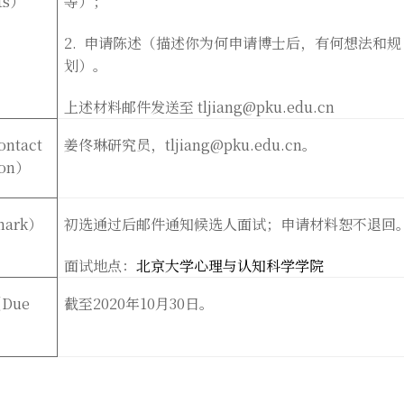
ts
）
等）；
2.
申请陈述（描述你为何申请博士后，有何想法和规
划）。
上述材料邮件发送至
tljiang@pku.edu.cn
ntact
姜佟琳研究员，
tljiang@pku.edu.cn
。
on
）
mark
）
初选通过后邮件通知候选人面试；申请材料恕不退回
面试地点：
北京大学心理与认知科学学院
Due
截至
2020
年
10
月
30
日。