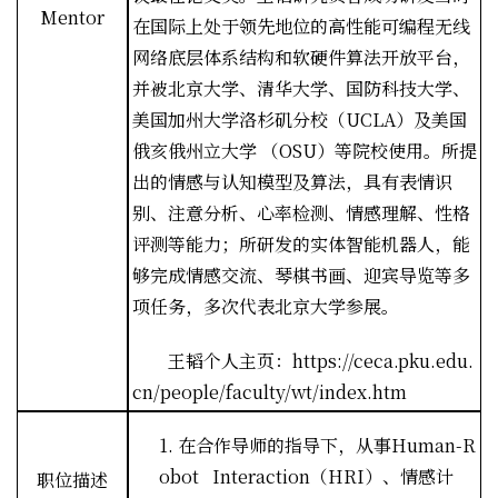
Mentor
在国际上处于领先地位的高性能可编程无线
网络底层体系结构和软硬件算法开放平台，
并被北京大学、清华大学、国防科技大学、
美国加州大学洛杉矶分校（
UCLA
）及美国
俄亥俄州立大学
（
OSU
）等院校使用。所提
出的情感与认知模型及算法，具有表情识
别、注意分析、心率检测、情感理解、性格
评测等能力；所研发的实体智能机器人，能
够完成情感交流、琴棋书画、迎宾导览等多
项任务，多次代表北京大学参展。
王韬个人主页：
https://ceca.pku.edu.
cn/people/faculty/wt/index.htm
1.
在合作导师的指导下，从事
Human-R
obot Interaction
（
HRI
）、情感计
职位描述