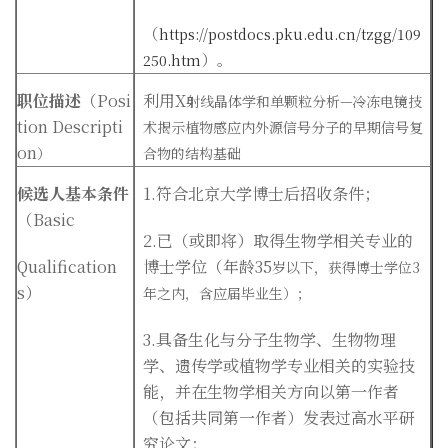
（
https://postdocs.pku.edu.cn/tzgg/109
）。
250.htm
职位描述
（Posi
利用X
射线晶体学和单颗粒分析—
冷冻电镜技
tion Descripti
术揭示植物感应内外源信号分子的早期信号复
on
）
合物的结构基础
候选人基本条件
1.
符合北京大学博士后招收条件；
（Basic
2.
已（或即将）取得生物学相关专业的
Qualification
博士学位（年龄35
岁以下，获得博士学位3
s
）
年之内，含应届毕业生）；
3.
具备生化与分子生物学、生物物理
学、遗传学或植物学专业相关的实验技
能，并在生物学相关方向以第一作者
（包括共同第一作者）发表过高水平研
究论文；