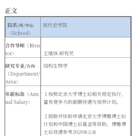
正文
院系/
现代农学院
所/
中心
（School
）
合作导师
（Men
tor
王继纵 研究员
）
研究专业/
结构生物学
方向
（Department/
Area
）
年薪标准
（Ann
１按照北京大学博士后相关规定执行，
ual Salary
富有竞争力的薪酬待遇与培养计划。
）
２鼓励并协助申请北京大学博雅博士后
计划和中国博士后基金等资助，博雅博
士后待遇参考2020
年公告