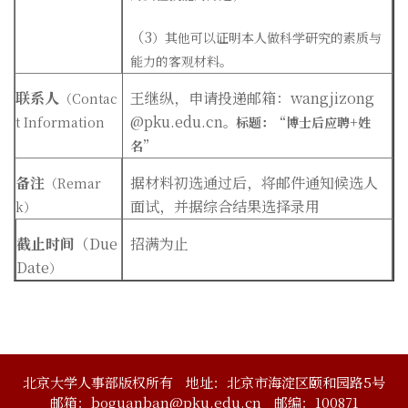
（3
）其他可以证明本人做科学研究的素质与
能力的客观材料。
联系人
王继纵，申请投递邮箱：wangjizong
（Contac
@pku.edu.cn
t Information
。
标题：“
博士后应聘+姓
名”
备注
据材料初选通过后，将邮件通知候选人
（Remar
面试，并据综合结果选择录用
k）
截止时间
（Due
招满为止
Date
）
北京大学人事部版权所有
地址：北京市海淀区颐和园路5号
邮箱：boguanban@pku.edu.cn
邮编：100871