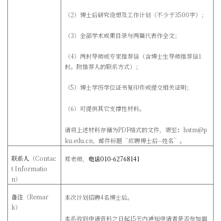
（2）博士后研究设想及工作计划（不少于3500字）；
（3）全部学术成果目录与两篇代表作全文；
（4）两封导师或专家推荐信（含博士生导师推荐信
1
封。附推荐人的联系方式）；
（5）博士学历学位证书复印件或提交相关证明；
（6）可提供其它支撑性材料。
请将上述材料存储为
PDF
格式的文件，寄至
：
hstm@p
ku.edu.cn，
邮件标题“应聘博士后--姓名”
。
联系人
（
Contac
郑老师，
电话010-62768141
t Informatio
n
）
备注
（
Remar
本次计划招聘4名博士后。
k
）
本系收到申请资料之日起15天内通知申请者是否参加面