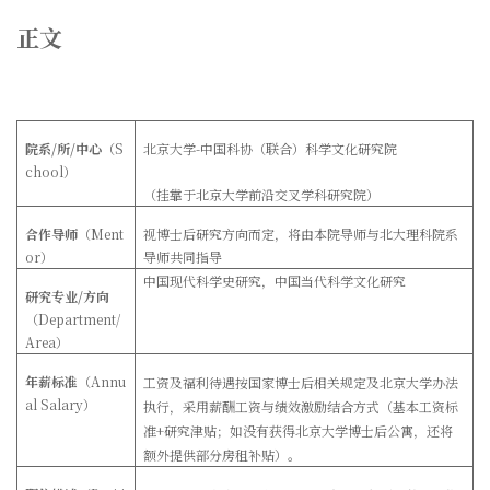
正文
院系/所
/
中心
（
S
北京大学-中国科协（联合）科学文化研究院
chool
）
（挂靠于北京大学前沿交叉学科研究院）
合作导师
（
Ment
视博士后研究方向而定，将由本院导师与北大理科院系
or
）
导师共同指导
中国现代科学史研究，中国当代科学文化研究
研究专业/方向
（
Department/
Area
）
年薪标准
（
Annu
工资及福利待遇按国家博士后相关规定及北京大学办法
al Salary
）
执行，采用薪酬工资与绩效激励结合方式（基本工资标
准+
研究津贴；如没有获得北京大学博士后公寓，还将
额外提供部分房租补贴）
。