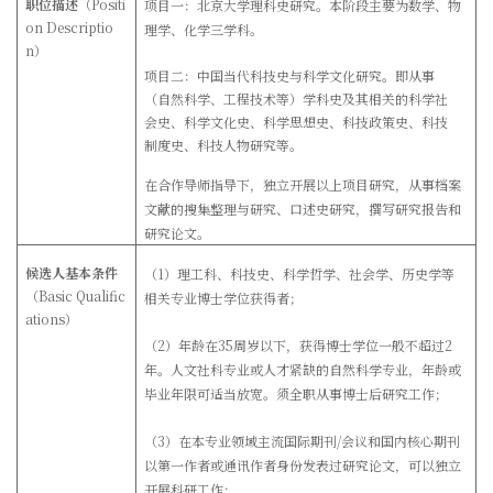
职位描述
（
Positi
项目一：北京大学理科史研究。本阶段主要为数学、物
on Descriptio
理学、化学三学科。
n
）
项目二：中国当代科技史与科学文化研究。即从事
（自然科学、工程技术等）学科史及其相关的科学社
会史、科学文化史、科学思想史、科技政策史、科技
制度史、科技人物研究等。
在合作导师指导下，独立开展以上项目研究，从事档案
文献的搜集整理与研究、口述史研究，撰写研究报告和
研究论文。
候选人基本条件
（1
）理工科、科技史、科学哲学、社会学、历史学等
（
Basic Qualific
相关专业博士学位获得者；
ations
）
（2）年龄在35
周岁以下，获得博士学位一般不超过2
年。人文社科专业或人才紧缺的自然科学专业，年龄或
毕业年限可适当放宽。须全职从事博士后研究工作；
（3）在本专业领域主流国际期刊/会议和国内核心期刊
以第一作者或通讯作者身份发表过研究论文，可以独立
开展科研工作；