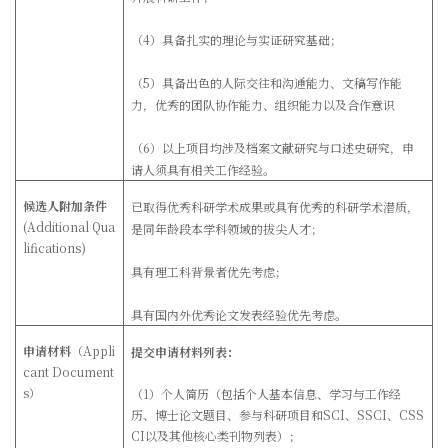
（4
）具备扎实的理论与实证研究基础；
（5）
具备出色的人际交往和沟通能力、文稿写作能
力，优秀的团队协作能力、组织能力以及合作意识
（6）以上项目均涉及档案文献研究与口述史研究，申
请人须具有相关工作经验。
候选人附加条件
已取得优秀科研学术成果或具有优秀的科研学术潜质，
(Additional Qua
是同年龄段本学科领域的拔尖人才；
lifications)
具有理工科背景者优先考虑；
具有国内外优秀论文发表经验优先考虑。
申请材料
（
Appli
提交申请材料列表：
cant Document
s
）
（1）个人简历（包括个人基本信息、学习与工作经
历、博士论文题目、参与科研项目和
SCI
、
SSCI
、
CSS
CI
以及其他核心类刊物列表）；