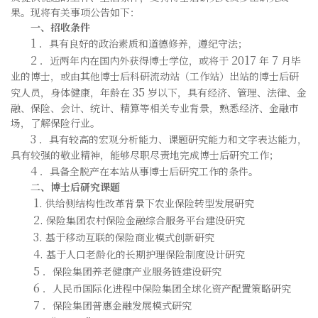
果。现将有关事项公告如下：
一、招收条件
1
．具有良好的政治素质和道德修养，遵纪守法；
2
2017
7
．近两年内在国内外获得博士学位，或将于
年
月毕
业的博士，或由其他博士后科研流动站（工作站）出站的博士后研
35
究人员，身体健康，年龄在
岁以下，具有经济、管理、法律、金
融、保险、会计、统计、精算等相关专业背景，熟悉经济、金融市
场，了解保险行业。
3
．具有较高的宏观分析能力、课题研究能力和文字表达能力，
具有较强的敬业精神，能够尽职尽责地完成博士后研究工作；
4
．具备全脱产在本站从事博士后研究工作的条件。
二、博士后研究课题
1.
供给侧结构性改革背景下农业保险转型发展研究
2.
保险集团农村保险金融综合服务平台建设研究
3.
基于移动互联的保险商业模式创新研究
4.
基于人口老龄化的长期护理保险制度设计研究
5
．保险集团养老健康产业服务链建设研究
6
．人民币国际化进程中保险集团全球化资产配置策略研究
7
．保险集团普惠金融发展模式研究