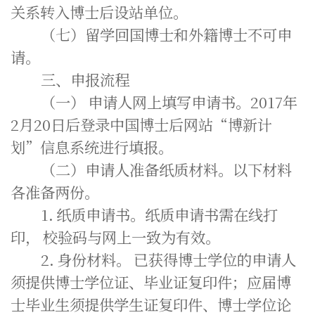
关系转入博士后设站单位。
（七）留学回国博士和外籍博士不可申
请。
三、申报流程
（一）
申请人网上填写申请书。2017年
2月20日后登录中国博士后网站“博新计
划”信息系统进行填报。
（二）申请人准备纸质材料。以下材料
各准备两份。
1.
纸质申请书。纸质申请书需在线打
印，
校验码与网上一致为有效。
2.
身份材料。
已获得博士学位的申请人
须提供博士学位证、毕业证复印件；应届博
士毕业生须提供学生证复印件、博士学位论