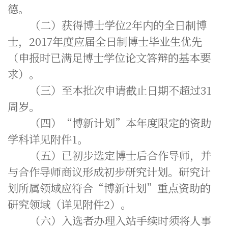
德。
（二）获得博士学位2年内的全日制博
士，2017年度应届全日制博士毕业生优先
（申报时已满足博士学位论文答辩的基本要
求）。
（三）至本批次申请截止日期不超过31
周岁。
（四）“博新计划”本年度限定的资助
学科详见附件1。
（五）已初步选定博士后合作导师，并
与合作导师商议形成初步研究计划。研究计
划所属领域应符合“博新计划”重点资助的
研究领域（详见附件2）。
（六）入选者办理入站手续时须将人事