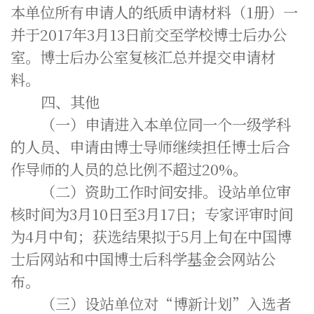
本单位所有申请人的纸质申请材料（1册）一
并于2017年3月13日前交至学校博士后办公
室。博士后办公室复核汇总并提交申请材
料。
四、其他
（一）申请进入本单位同一个一级学科
的人员、申请由博士导师继续担任博士后合
作导师的人员的总比例不超过20%。
（二）资助工作时间安排。设站单位审
核时间为3月10日至3月17日；专家评审时间
为4月中旬；获选结果拟于5月上旬在中国博
士后网站和中国博士后科学基金会网站公
布。
（三）设站单位对“博新计划”入选者