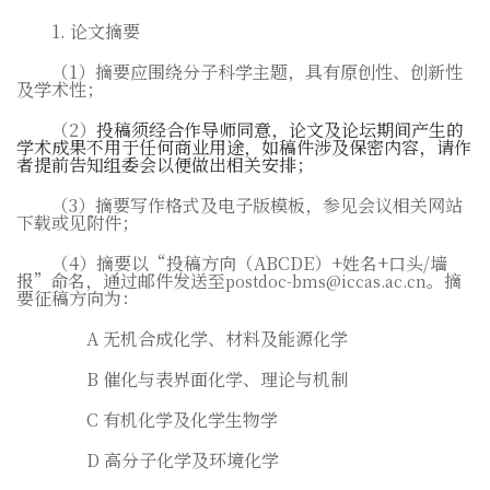
1.
论文摘要
（
1
）摘要应围绕分子科学主题，具有原创性、创新性
及学术性；
（
2
）
投稿须经合作导师同意，论文及论坛期间产生的
学术成果不用于任何商业用途，如稿件涉及保密内容，请作
者提前告知组委会以便做出相关安排；
（
3
）摘要写作格式及电子版模板，参见会议相关网站
下载或见附件；
（
4
）摘要以“投稿方向（
ABCDE
）
+
姓名
+
口头
/
墙
报”命名，
通过邮件发送至
。摘
postdoc-bms@iccas.ac.cn
要征稿方向为：
A
无机合成化学、材料及能源化学
B
催化与表界面化学、理论与机制
C
有机化学及化学生物学
D
高分子化学及环境化学