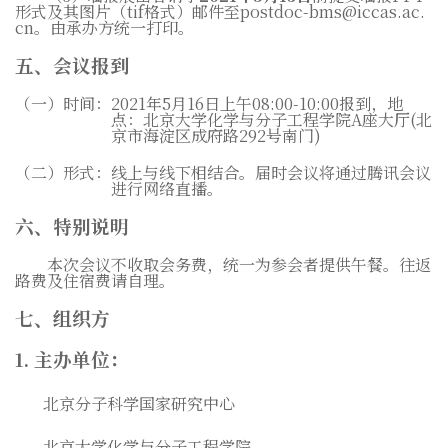
形式及其图片（
tif
格式）邮件至
postdoc-bms@iccas.ac.
cn
。
由承办方统一打印。
五、会议报到
（一）时间：
2021
年
5
月
16
日上午
08:00-10:00
报到，地
点：北京大学化学与分子工程学院
A
座大厅
(
北
京市海淀区成府路
292
号南门
)
（二）形式：线上与线下相结合。届时会议将通过腾讯会议
进行网络直播。
六、特别说明
本次会议不收取会务费，统一为参会者提供午餐。往返
路费及住宿费请自理。
七、组织方
1.
主办单位：
北京分子科学国家研究中心
北京大学化学与分子工程学院