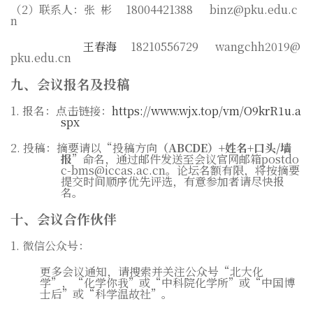
（
2
）联系人：张
彬
18004421388 binz@pku.edu.c
n
王春海
18210556729 wangchh2019@
pku.edu.cn
九、会议报名及投稿
1.
报名：点击链接：
https://www.wjx.top/vm/O9krR1u.a
spx
2.
投稿：摘要请以“投稿方向
（
ABCDE
）
+
姓名
+
口头
/
墙
报
”命名，通过邮件发送至会议官网邮箱
postdo
c-bms@iccas.ac.cn
。论坛名额有限，将按摘要
提交时间顺序优先评选，有意参加者请尽快报
名。
十、会议合作伙伴
1.
微信公众号：
更多会议通知，请搜索并关注公众号“北大化
学”，“化学你我”或“中科院化学所”或“中国博
士后”或“科学温故社”。