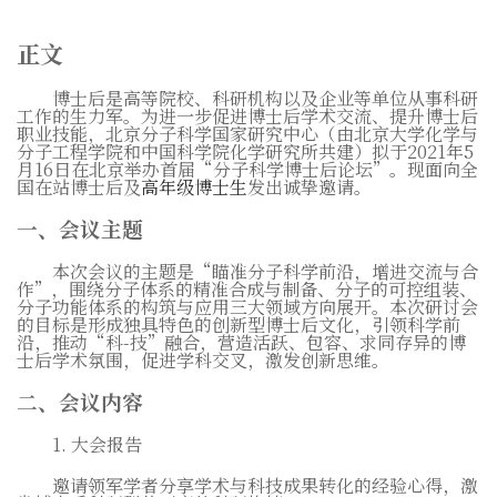
正文
博士后是高等院校、科研机构以及企业等单位从事科研
工作的生力军。为进一步促进博士后学术交流、提升博士后
职业技能，北京分子科学国家研究中心（由北京大学化学与
分子工程学院和中国科学院化学研究所共建）拟于
2021
年
5
月
16
日在北京举办首届“分子科学博士后论坛”。现面向全
国在站博士后及
高年级博士生
发出诚挚邀请。
一、会议主题
本次会议的主题是“瞄准分子科学前沿，增进交流与合
作”，围绕分子体系的精准合成与制备、分子的可控组装、
分子功能体系的构筑与应用三大领域方向展开。本次研讨会
的目标是形成独具特色的创新型博士后文化，引领科学前
沿，推动“科
-
技”融合，营造活跃、包容、求同存异的博
士后学术氛围，促进学科交叉，激发创新思维。
二、会议内容
1.
大会报告
邀请领军学者分享学术与科技成果转化的经验心得，激