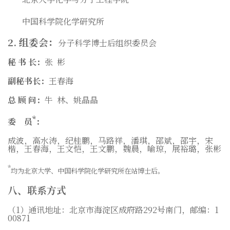
中国科学院化学研究所
2.
组委会：
分子科学博士后组织委员会
秘
书
长：
张
彬
副秘书长：
王春海
总
顾
问：
牛
林、姚晶晶
*
委
员
：
成波，高水涛，纪桂鹏，马路祥，潘琪，邵斌，邵宇，宋
楷，王春海，王文恺，王文鹏，魏晨，喻琼，展裕璐，张彬
*
均为北京大学、中国科学院化学研究所在站博士后。
八、联系方式
（
1
）通讯地址：北京市海淀区成府路
292
号南门，
邮编：
1
00871