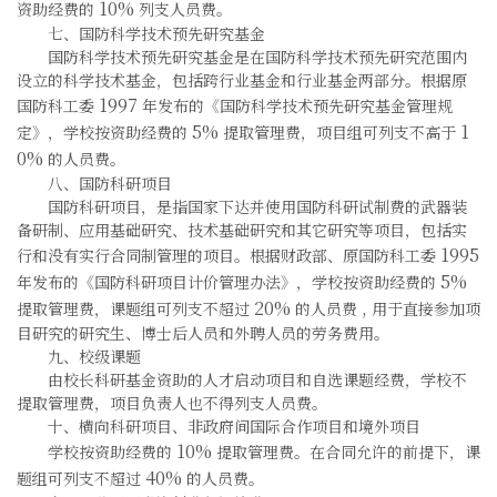
10%
资助经费的
列支人员费。
七、国防科学技术预先研究基金
国防科学技术预先研究基金是在国防科学技术预先研究范围内
设立的科学技术基金，包括跨行业基金和行业基金两部分。根据原
1997
国防科工委
年发布的《国防科学技术预先研究基金管理规
5%
1
定》，学校按资助经费的
提取管理费，项目组可列支不高于
0%
的人员费。
八、国防科研项目
国防科研项目，是指国家下达并使用国防科研试制费的武器装
备研制、应用基础研究、技术基础研究和其它研究等项目，包括实
1995
行和没有实行合同制管理的项目。根据财政部、原国防科工委
5%
年发布的《国防科研项目计价管理办法》，学校按资助经费的
20%
,
提取管理费，课题组可列支不超过
的人员费
用于直接参加项
目研究的研究生、博士后人员和外聘人员的劳务费用。
九、校级课题
由校长科研基金资助的人才启动项目和自选课题经费，学校不
提取管理费，项目负责人也不得列支人员费。
十、横向科研项目、非政府间国际合作项目和境外项目
10%
学校按资助经费的
提取管理费。在合同允许的前提下，课
40%
题组可列支不超过
的人员费。