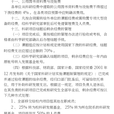
十一、公用图书资料费与设施费
各单位从科研经费中提取的公用图书资料费与设施费不得超过
4%
下拨经费的
。在各类项目预算中应明确该费用。
十二、凡按合同需转给外单位的课题经费或需购置专项大型设
备的经费，经科学研究部审批后可免提管理费及人员费。
十三、科研项目结题后剩余经费的管理
（一）项目完成后，需按相应的管理办法进行验收或考核，合
格者由科学研究部确认后办理结题手续。
（二）课题组应按计划和规定使用国家下拨的科研经费，结题
70%
时经费支出应超过总额的
。
（三）经科学研究部确认结题的项目，剩余经费应在一年内由
原帐号转入发展基金帐号。
2001
（四）根据科技部、财政部、国家计委、国家经贸委
年
12
月发布的《关于国家科研计划实施课题制管理的规定》：已完成
并通过验收课题的结余经费，经归口部门批准后，可留给依托单
位，用于补助科研发展支出。根据这一规定，项目负责人退休后，
在其负责的科研项目已完成和研究生全部毕业后，剩余经费可按以
下几种方式处理：
1
、全部移交给校内项目组其他在职成员；
2
25%
25%
、
转为校科研发展基金，
转为所在院系的科研发
50%
展基金，项目组列支
的人员费。