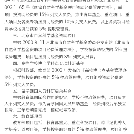
002
65
］
号《国家自然科学基金项目资助经费管理办法》，面上
15%
项目按资助经费的
列支人员费；杰出青年基金、重点项目、重
10%
大项目及各类专项按资助经费的
列支人员费。以上各类项目经
5%
费学校按资助额的
提取管理费。
三、北京市自然科学基金资助项目
2000
11
根据
年
月北京市自然科学基金委员会发布的《北京市
5%
自然科学基金资助项目经费管理办法》，学校按资助经费的
提
8%
取管理费，项目组按资助经费的
列支人员费。
四、高等学校博士学科点专项科研基金
2002
根据财政部、教育部
年发布的《高校博士点基金管理办
5%
法》，学校按资助经费的
提取管理费，项目组按资助经费的
5%
列支人员费。
五、留学回国人员科研启动基金
根据教育部国际合作司的规定，学校不提取管理费，项目负责
人不列支人员费。作为留学回国人员启动基金，经费到校后单独立
帐号。三年后项目完成，相应帐号取消。
六、教育部项目
教育部项目包括：教育部重大、重点科技项目、跨世纪优秀人
5%
才培养计划项目等，学校按资助经费的
提取管理费，项目组按