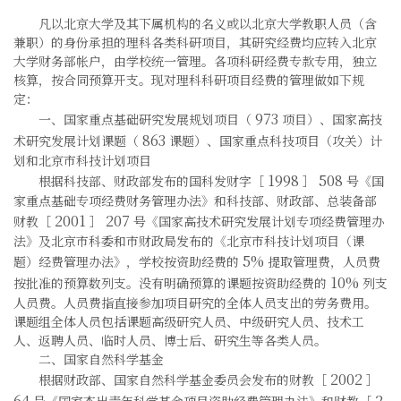
凡以北京大学及其下属机构的名义或以北京大学教职人员（含
兼职）的身份承担的理科各类科研项目，其研究经费均应转入北京
大学财务部帐户，由学校统一管理。各项科研经费专款专用，独立
核算，按合同预算开支。现对理科科研项目经费的管理做如下规
定：
973
一、国家重点基础研究发展规划项目（
项目）、国家高技
863
术研究发展计划课题（
课题）、国家重点科技项目（攻关）计
划和北京市科技计划项目
1998
508
根据科技部、财政部发布的国科发财字［
］
号《国
家重点基础专项经费财务管理办法》和科技部、财政部、总装备部
2001
207
财教［
］
号《国家高技术研究发展计划专项经费管理办
法》及北京市科委和市财政局发布的《北京市科技计划项目（课
5%
题）经费管理办法》，学校按资助经费的
提取管理费，人员费
10%
按批准的预算数列支。没有明确预算的课题按资助经费的
列支
人员费。人员费指直接参加项目研究的全体人员支出的劳务费用。
课题组全体人员包括课题高级研究人员、中级研究人员、技术工
人、返聘人员、临时人员、博士后、研究生等各类人员。
二、国家自然科学基金
2002
根据财政部、国家自然科学基金委员会发布的财教［
］
64
2
号《国家杰出青年科学基金项目资助经费管理办法》和财教［