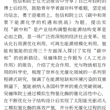
包信和院士在
大会报告
中分享了自己年轻时的
博士后经历，
鼓励青年学者面对科学难题，坚定成
功信念，勇于迎难而上。包信和院士以《碳中和背
景下能源化学的机遇和挑战》为题，提出实
现“碳中和”是产业结构调整和能源结构变革是
必由之路，是一场广泛而深刻的经济社会变革。他
从化石资源优化利用、可再生能源规模化利用、氢
能和氢能的应用三个方面深入探讨了实现“碳中
和”的
创新路径。吴骊珠院士作题为《人工光合
作用》的报告，介绍了光合作用、光与物质相互作
用的科学史，梳理了世界在光催化领域的一系列里
程碑式研究，强调了在能源短缺和环境污染的双重
倒逼下，氢能被纳入各国科学界的重点突破领域。
吴骊珠院士通过模拟生物氢化酶的催化活性中心，
在不断优化分子结构设计后实现了太阳能光驱动人
工模拟氢化酶的高效产氢，并分析光催化过程的反