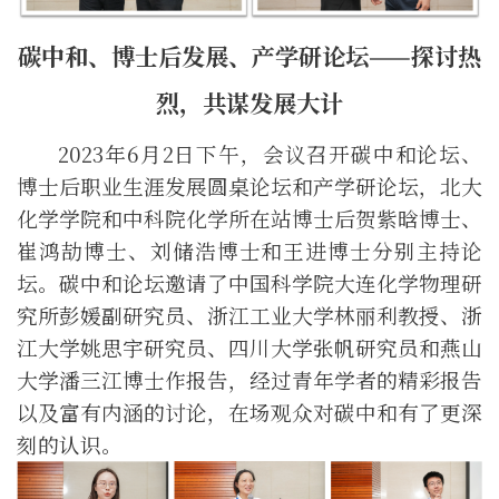
碳中和、博士后发展、产学研论坛——探讨热
烈，
共
谋发展大计
202
3
年
6
月
2
日
下
午
，
会议召开
碳中和
论坛、
博士后职业生涯发展圆桌论
坛和产学研论坛，北大
化学
学
院和中科院化学所在站博士后贺紫晗
博士
、
崔鸿劼博士、刘储浩
博士
和王进博士
分别
主持
论
坛。碳中和论坛邀请了中国科学院大连化学物理研
究所彭媛副研究员、浙江工业大学林丽利教授、浙
江大学姚思宇研究员、四川大学张帆研究员和燕山
大学潘三江博士作报告，经过青年学者的精彩报告
以及富有内涵的讨论，在场观众对碳中和有了更深
刻的认识。