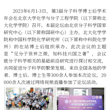
202
3
年
6
月
1
-
3
日，第
3
届分子科学博士后学术
年会
在北京大学化学与分子工程学院（以下简称
北
大
化学
学
院）召开。
本届论坛由北京分子科学国家
研究中心
（以下简称
国研
中心）
主办，北大化学
学
院和中国科学院化学研究所（以下简称中科院化学
所）的在站博士后组织承办。
此次会议的主题
是“见分子世界之微，知科技兴国之著”，会议
就分子科学相关的基础前沿研究进行探讨和交流，
共同促进分子科学的繁荣发展。来自全国各地的学
者、博士后、博士生等
300余人参加本次论坛，20
000余人次通过网络视频直播参加了论坛活动。