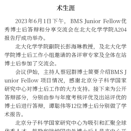
术生涯
202
3
年
6月1日
下午，
BMS Junior Fellow
优
秀博士后答辩和分享交流会在北大
化学
学
院A204
报告厅成功举办
。
北大化
学学
院
副院长彭海琳教授
，
及北大化
学
学
院
博士后工作小组
邀请的
各评审专家及全体在站
博士后参加了交流会。
会议伊始，主持人蔡冠群博士简要介绍B
MS
J
unior Fellow
项目
情况，感谢北京分子科学国家
研究中心对博士后工作的大力支持。接下来为公开
答辩部分，分别由参与年度考核评优及出站评优的
博士后进行答辩，谭聪伟等
12位博士
后
分别
做了学
术报告。
北京分子科学国家研究中心
为吸引和汇聚全球