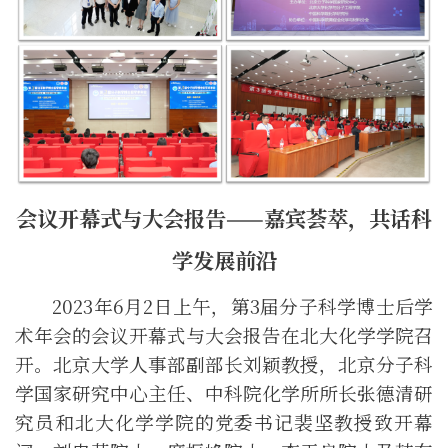
会议开幕式与大会报告——嘉宾荟萃，
共话科
学发展前沿
202
3
年
6
月
2
日
上午，
第
3
届分子科学博士后学
术年会
的会议开幕式与大会报告在
北大
化
学学
院召
开。
北京大学人事部副部长刘颖教授，
北京分子科
学国家研究中心
主任、中科院化学所所长张德清研
究员和
北大
化学
学
院的党委书记裴坚教授致开幕