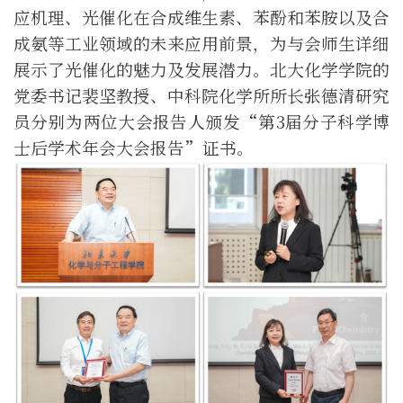
应机理、光催化在合成维生素、苯酚和苯胺以及合
成氨等工业领域的未来应用前景，为与会师生详细
展示了光催化的魅力及发展潜力。
北大
化学
学
院的
党委书记裴坚教授、中科院化学所所长张德清研究
员分别为两位大会报告人颁发“第
3
届分子科学博
士后
学术年会
大会报告”证书。