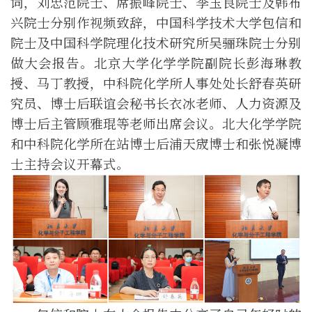
词，
刘忠范院士、席振峰院士、李玉良院士及韩布
兴院士分别作视频致辞，
中国科学技术大学
包信和
院士及
中国科学院理化技术研究所吴骊珠
院士分别
做大会报告
。
北京大学化学
学
院
副院长彭海琳
教
授、马丁教授
，
中科院化学所人事处处长舒春英研
究员
、
博士后联谊会秘书长衣冰老师
、
人力资源
及
博士后主管顾雅琨
等
老师
出席会议
。
北大
化学
学
院
和中科院化学所
在站博士
后
浦天宬
博士
和
张悦凝
博
士主持
会议
开幕式。