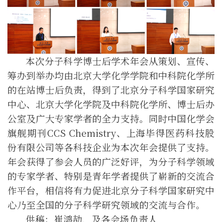
本次分子科学博士后
学术年会
从策划、宣传、
筹办到举办均由北京大学化学
学
院和中科院化学所
的在站博士后负责，得到了北京分子科学国家研究
中心、北京大学化学院及中科院化学所、博士后办
公室及广大专家学者的全力支持。同时
中国化学会
旗舰期刊
CCS Chemistry
、
上海毕得医药科技股
份有限公司
等
各
科技
企业
为本次
年会
提供了支持。
年会
获得了参会人员的广泛好评，为分子科学领域
的专家学者、特别是青年学者提供了崭新的交流合
作平台，
相信
将有力促进北京分子科学国家研究中
心乃至全国的分子科学研究领域的交流与合作。
供稿：崔
鸿劼
，及各会场负责人