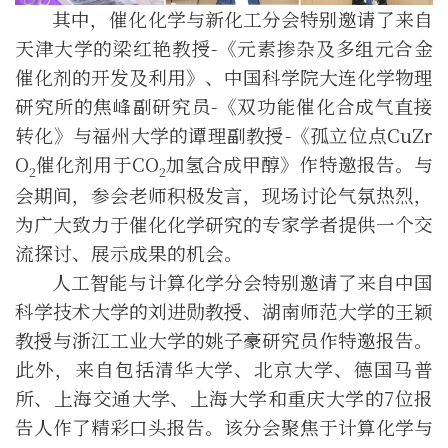
其中，
催化化学与新化工分会
特别邀请了来自
天津
大学的
梁红艳
教授
-《元素掺杂及多组元合金
催化剂的开发及利用》
、
中国科学院大连化学物理
研究所
的
焦峰副研究员-《双功能催化合成气直接
转化》
与
福州大学
的
谭理副教授-《孤立位点
CuZr
O
催化剂用于CO
加氢合成甲醇
》
作特邀报告
。与
2
2
会期间，参会老师积极发言，现场讨论气氛热烈，
为广大致力于催化化学研究的专家学者提供一个交
流探讨、展示成果的机会。
人工智能与计算化学分会
特别邀请了来自中国
科学技术大学的刘进勋教授、湖南师范大学的王颖
教授与浙江工业大学的姚子豪研究员作特邀报告。
此外，来自包括清华大学、北京大学、德国
马普
所
、上海交通大学、上海大学和重庆大学的7
位
报
告人作了精彩口头报告。
该
分会聚焦于计算化学与