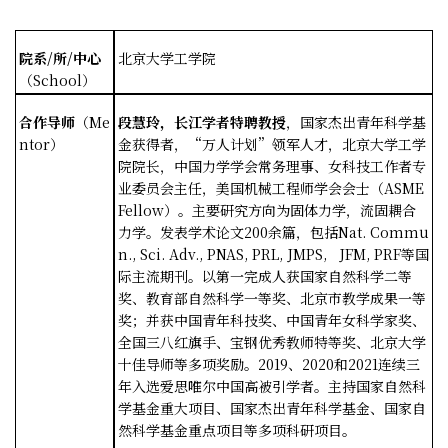
院系
/
所
/
中心
北京大学工学院
（
School
）
合作导师
（
Me
段慧玲，长江学者特聘教授
，国家杰出青年科学基
ntor
）
金获得者，
“
万人计划
”
领军人才，北京大学工学
院院长，中国力学学会常务理事、女科技工作者专
业委员会主任，美国机械工程师学会会士（
ASME
Fellow
）。主要研究方向为固体力学，流固耦合
力学。发表学术论文
200
余篇，包括
Nat. Commu
n., Sci. Adv., PNAS, PRL, JMPS, JFM, PRF
等国
际主流期刊。以第一完成人获国家自然科学二等
奖、教育部自然科学一等奖、北京市教学成果一等
奖；并获中国青年科技奖、中国青年女科学家奖、
全国三八红旗手、宝钢优秀教师特等奖、北京大学
十佳导师等多项奖励。
2019
、
2020
和
2021
连续三
年入选爱思唯尔中国高被引学者。主持国家自然科
学基金重大项目、国家杰出青年科学基金、国家自
然科学基金重点项目等多项科研项目。