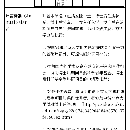
背景
年薪标准
（
An
1.
基本待遇（包括五险一金、博士后住房补
nual Salar
贴、博士后公寓、子女入托入学、博士后在站
y
）
期间户口等）按国家博士后相关规定及北京大
学办法执行；
2.
按国家和北京大学相关规定提供具有竞争力
的基础年薪外，可提供额外项目补助；
3.
提供国内外学术及企业的交流平台和合作机
会，协助博士后期间自然科学青年基金、博士
后科学基金等科研项目的申请及推荐；
4.
对条件优秀者，将协助申请北京大学博雅博
士后等项目对条件优秀者，将协助申请北京大
学博雅博士后等项目（
http://postdocs.pku.
edu.cn/tzgg/22e0746345904184b6576a97
f47607e2.htm
）
5.
对符合条件的留学博士及外籍
/
境外人员，