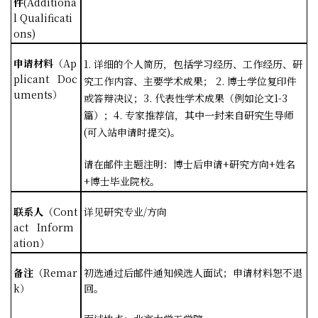
件
(Additiona
l Qualificati
ons)
申请材料
（
Ap
1.
详细的个人简历，包括学习经历、工作经历、研
plicant Doc
究工作内容、主要学术成果；
2.
博士学位复印件
uments
）
或答辩决议；
3.
代表性学术成果（例如论文
1-3
篇）；
4.
专家推荐信，其中一封来自研究生导师
(
可入站申请时提交
)
。
请在邮件主题注明：博士后申请
+
研究方向
+
姓名
+
博士毕业院校。
联系人
（
Cont
详见研究专业
/
方向
act Inform
ation
）
备注
（
Remar
初选通过后邮件通知候选人面试；申请材料恕不退
k
）
回。