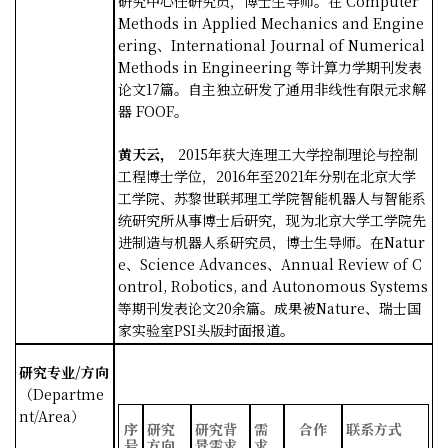
研究中心任研究员，博士生导师。在
Computer
Methods in Applied Mechanics and Engine
ering
、
International Journal of Numerical
Methods in Engineering
等计算力学期刊发表
论文
17
篇。自主独立研发了通用非线性有限元求解
器
FOOF
。
黄天云，
2015
年获大连理工大学控制理论与控制
工程博士学位，
2016
年至
2021
年分别在北京大学
工学院、苏黎世联邦理工学院智能机器人与智能系
统研究所从事博士后研究，现为北京大学工学院先
进制造与机器人系研究员，博士生导师。在
Natur
e
、
Science Advances
、
Annual Review of C
ontrol, Robotics, and Autonomous Systems
等期刊发表论文
20
余篇。成果被
Nature
、瑞士国
家实验室
PSI
头版封面报道。
研究专业
/
方向
（
Departme
nt/Area
）
序
研究
研究背
需
合作
联系方式
号
方向
景需求
求