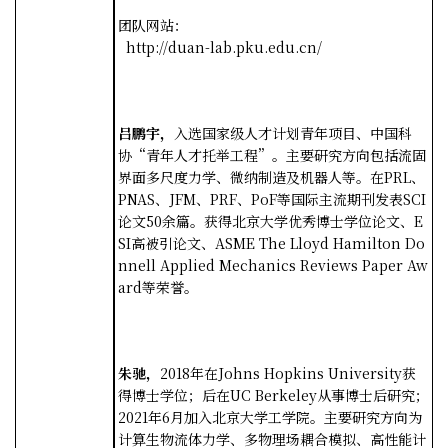
团队网站：
http://duan-lab.pku.edu.cn/
吕鹏宇，
入选国家级人才计划青年项目、中国科
协
“
青年人才托举工程
”
。主要研究方向包括流固
界面多尺度力学、微纳制造及机器人等。在
PRL
、
PNAS
、
JFM
、
PRF
、
PoF
等国际主流期刊发表
SCI
论文
50
余篇。获得北京大学优秀博士学位论文、
E
SI
高被引论文、
ASME The Lloyd Hamilton Do
nnell Applied Mechanics Reviews Paper Aw
ard
等荣誉。
朱驰，
2018
年在
Johns Hopkins University
获
得博士学位；后在
UC Berkeley
从事博士后研究；
2021
年
6
月加入北京大学工学院。主要研究方向为
计算生物流体力学、多物理场耦合模拟、高性能计