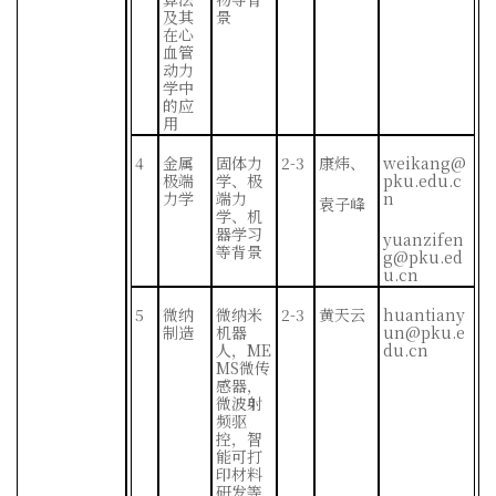
及其
景
在心
血管
动力
学中
的应
用
4
金属
固体力
2-3
康炜、
weikang@
极端
学、极
pku.edu.c
力学
端力
n
袁子峰
学、机
器学习
yuanzifen
等背景
g@pku.ed
u.cn
5
微纳
微纳米
2-3
黄天云
huantiany
制造
机器
un@pku.e
人，
ME
du.cn
MS
微传
感器，
微波射
频驱
控，智
能可打
印材料
研发等