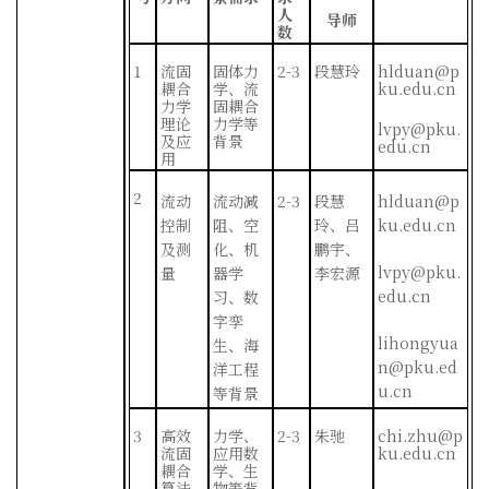
人
导师
数
1
流固
固体力
2-3
段慧玲
hlduan@p
耦合
学、流
ku.edu.cn
力学
固耦合
理论
力学等
lvpy@pku.
及应
背景
edu.cn
用
2
流动
流动减
2-3
段慧
hlduan@p
控制
阻、空
玲、吕
ku.edu.cn
及测
化、机
鹏宇、
lvpy@pku.
量
器学
李宏源
edu.cn
习、数
字孪
lihongyua
生、海
n@pku.ed
洋工程
u.cn
等背景
3
高效
力学、
2-3
朱驰
chi.zhu@p
流固
应用数
ku.edu.cn
耦合
学、生
算法
物等背