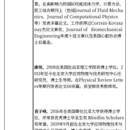
算。在高影响力的国际权威流体力学、计算方法、
医工结合期刊上（包括
Journal of Fluid Mecha
nics
、
Journal of Computational Physics
等）发表多篇论文。工作获得过
Corrsin-Kovasz
nay
杰出文章奖、
Journal of Biomechanical
Engineering
年度十佳文章以及美国心脏协会博
士后基金。
康炜，
2008
在美国佐治亚理工学院获博士学位。
2
011
年至今在北京大学应用物理与技术研究中心任
研究员，博士生导师。在
Physical Review Lette
rs
等期刊发表论文
60
余篇。获宝钢优秀教师奖。
袁子峰，
2016
年在美国哥伦比亚大学获得博士学
位，并荣获优秀博士毕业生奖
Mindlin Scholars
奖荣誉。
2019
年
9
月起在北京大学应用物理技术与