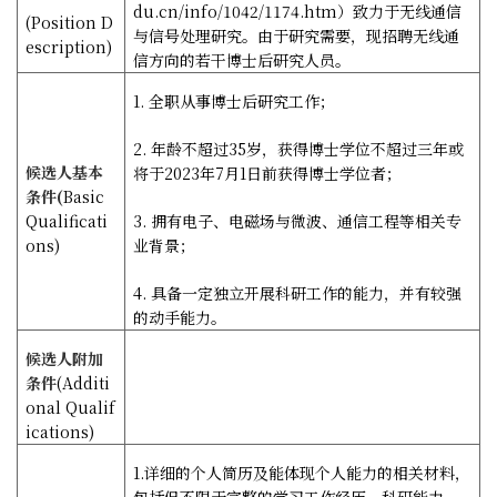
du.cn/info/1042/1174.htm
）致力于无线通信
(Position D
与信号处理研究。由于研究需要，现招聘无线通
escription)
信方向的若干博士后研究人员。
1.
全职从事博士后研究工作；
2.
年龄不超过
35
岁，获得博士学位不超过三年或
候选人基本
将于
2023
年
7
月
1
日前获得博士学位者；
条件
(
Basic
Qualificati
3.
拥有电子、电磁场与微波、通信工程等相关专
ons)
业背景；
4.
具备一定独立开展科研工作的能力，并有较强
的动手能力。
候选人附加
条件
(Additi
onal Qualif
ications)
1.
详细的个人简历及能体现个人能力的相关材料，
包括但不限于完整的学习工作经历、科研能力、