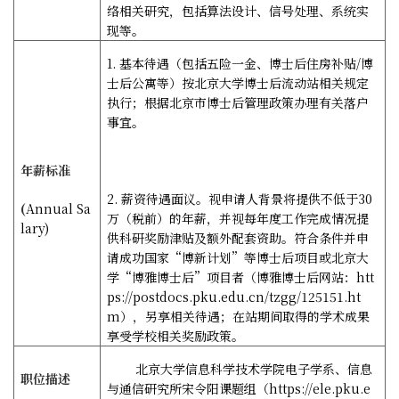
络相关研究，包括算法设计、信号处理、系统实
现等。
1.
基本待遇（包括五险一金、博士后住房补贴
/
博
士后公寓等）按北京大学博士后流动站相关规定
执行；根据北京市博士后管理政策办理有关落户
事宜。
年薪标准
2.
薪资待遇面议。视申请人背景将提供不低于
30
(
Annual Sa
万（税前）的年薪，并视每年度工作完成情况提
lary)
供科研奖励津贴及额外配套资助。符合条件并申
请成功国家“博新计划”等博士后项目或北京大
学“博雅博士后”项目者（博雅博士后网站：
htt
ps://postdocs.pku.edu.cn/tzgg/125151.ht
m
），另享相关待遇；在站期间取得的学术成果
享受学校相关奖励政策。
北京大学信息科学技术学院电子学系、信息
职位描述
与通信研究所宋令阳课题组（
https://ele.pku.e