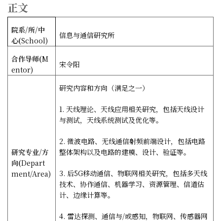
正文
院系
/
所
/
中
信息与通信研究所
心
(
School)
合作导师
(
M
宋令阳
entor)
研究内容和方向（满足之一）
1.
天线理论、天线应用相关研究，包括天线设计
与测试，天线系统测试及优化等。
2.
微波电路、无线通信射频前端设计，包括电路
研究专业
/
方
整体架构以及电路的建模、设计、验证等。
向
(
Depart
3.
后
5G
移动通信、物联网相关研究，包括多天线
ment/Area)
技术、协作通信、机器学习、资源管理、信道估
计、边缘计算等。
4.
雷达探测、通信与
/
或感知，物联网、传感器网