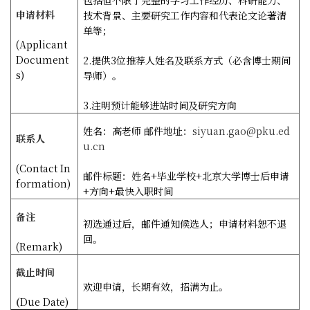
申请材料
技术背景、主要研究工作内容和代表论文论著清
单等；
(Applicant
Document
2.
提供
3
位推荐人姓名及联系方式（必含博士期间
s)
导师）。
3.
注明预计能够进站时间及研究方向
姓名：高老师
邮件地址：
siyuan.gao@pku.ed
联系人
u.cn
(Contact In
邮件标题：姓名
+
毕业学校
+
北京大学博士后申请
formation)
+
方向
+
最快入职时间
备注
初选通过后，邮件通知候选人；申请材料恕不退
回。
(Remark)
截止时间
欢迎申请，长期有效，招满为止。
(
Due Date)