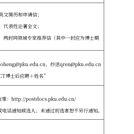
英文简历和申请信；
、代表性论著全文；
，两封同领域专家推荐信（其中一封应为博士期
aoheng@pku.edu.cn
，抄送
qren
@pku.edu.cn
CT
博士后应聘＋姓名”
p://postdocs.pku.edu.cn/
或电话通知候选人；未通过初选者恕不另行通知。