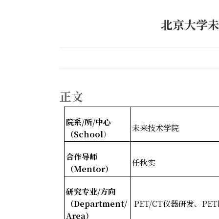
北京大学未
正文
院系/
所/
中心
未来技术学院
（School
）
合作导师
任秋实
（Mentor
）
研究专业/
方向
（Department/
PET/CT
仪器研发、PET
Area
）