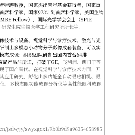
者特聘教授，国家杰出青年基金获得者，国家重
首席科学家，国家973
计划首席科学家，美国生物
E Fellow
），国际光学学会会士（SPIE
圳研究生院生物医学工程研究所所长等。
像技术与设备、视觉科学与诊疗技术、激光与光
研制出多模态小动物分子影像成套装备，可以实
模态成像；组织团队研制出国内首台64
排
监局产品注册证，打破了GE
，飞利浦、西门子等
现了国产替代。在视觉科学与诊疗技术方面，开
其应用研究，孵化出多功能全自动眼底相机、眼
像仪、多模态眼功能成像分析仪等高性能眼科成像
u.cn/jsdw/jy/swyxgcx1/9b0b9d9a96354658985