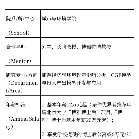
院系
/
所
/
中心
城市与环境学院
（
School
）
合作导师
刘宇，长聘教授，博雅特聘教授
（
Mentor
）
研究专业
/
方向
能源经济与环境政策影响分析，
CGE
模型
（
Departmen
与投入产出模型开发与应用
t/Area
）
年薪标准
1.
基本年薪
12
万元起（条件优异者推荐申
请北京大学“博雅博士后”项目
,
“博
（
Annual Sala
雅”博士后基本年薪
20
万元起）；
ry
）
2.
享受学校提供的博士后公寓或
6
万元
/
年