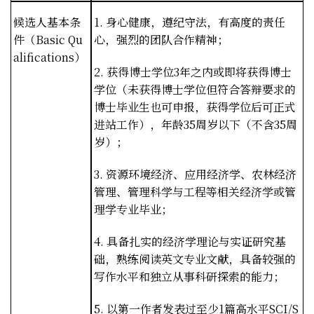
候选人基本条
1.
身心健康，遵纪守法，有高度的责任
件（
Basic Qu
心，强烈的团队合作精神；
alifications
）
2.
获得博士学位
3
年之内或即将获得博士
学位（未获得博士学位但符合答辩要求的
博士毕业生也可申报，获得学位后可正式
进站工作），年龄
35
周岁以下（不含
35
周
岁）；
3.
资源环境经济、应用经济学、农林经济
管理、管理科学与工程等相关经济学或管
理学专业毕业；
4.
具备扎实的经济学理论与实证研究基
础，熟练阅读英文专业文献，具备较强的
写作水平和独立从事科研探索的能力；
5.
以第一作者发表过至少
1
篇高水平
SCI/S