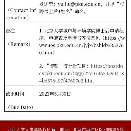
发送至：
yu.liu@pku.edu.cn
，并以“应
（
Contact Inf
聘博士后
+
姓名”命名。
ormation
）
备注
1.
北京大学城市与环境学院博士后申请程
序、申请表及申请书等信息见（
https://w
（
Remark
）
ww.ues.pku.edu.cn/jyjx/bshldz/35276
0.htm
）
2.
“博雅”博士后项目：
https://postdo
cs.pku.edu.cn/tzgg/22e074634590418
4b6576a97f47607e2.htm
截止时间
2023
年
5
月
30
日
（
Due Date
）
北京大学人事部版权所有
地址：北京市海淀区颐和园路5号