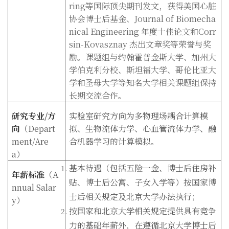
ring等国际顶尖期刊发文，获得美国心脏
协会博士后基金、Journal of Biomecha
nical Engineering 年度十佳论文和Corr
sin-Kovasznay 杰出文章奖等荣誉与奖
励。课题组与约翰霍普金斯大学、加州大
学伯克利分校、斯坦福大学、哥伦比亚大
学和圣母大学等知名大学相关课题组保持
长期交流合作。
研究专业
/
方
实验室研究方向为多物理场耦合计算模
向
（
Depart
拟、生物流体力学、心血管流体力学、融
ment/Are
合机器学习的计算模拟。
a
）
基本待遇（包括五险一金、博士后住房补
年薪标准
（
A
贴、博士后公寓、子女入学等）按国家博
nnual Salar
士后相关规定及北京大学办法执行；
y
）
按国家和北京大学相关规定提供具有竞争
力的基础年薪外，在遵循北京大学博士后