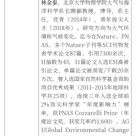
林金泰
，北京大学物理学院大气与海
洋科学系长聘副教授，博导，系主
任，优青（
2014
年），青年拔尖人
才（
2018
年）。研究方向为大气环
境和气候变化。迄今在
Nature
、
PN
AS
、多个
Nature
子刊等
SCI
刊物发
表学术论文
87
篇，引用
7300
余次，
H
指数为
43
，
11
篇论文入选
ESI
高被
引论文，单篇论文被浏览
/
下载
20
余
万次。曾入选国家自然科学基金资助
项目优秀成果（
2011–2015
年地球科
学共
25
项），连续三年入选全球前
2%
顶尖科学家
“
年度影响力
”
榜
单，获
PNAS Cozzarelli Prize
（年
度论文奖，获奖几率约
1/600
）、
AG
UGlobal Environmental Change