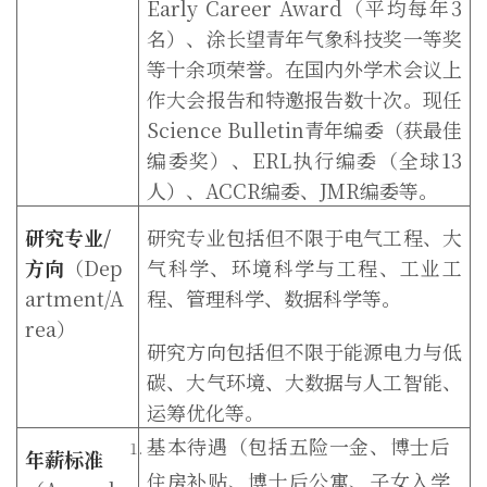
Early Career Award
（平均每年
3
名）、涂长望青年气象科技奖一等奖
等十余项荣誉。在国内外学术会议上
作大会报告和特邀报告数十次。现任
Science Bulletin
青年编委（获最佳
编委奖）、
ERL
执行编委（全球
13
人）、
ACCR
编委、
JMR
编委等。
研究专业
/
研究专业包括但不限于电气工程、大
方向
（
Dep
气科学、环境科学与工程、工业工
artment/A
程、管理科学、数据科学等。
rea
）
研究方向包括但不限于能源电力与低
碳、大气环境、大数据与人工智能、
运筹优化等。
基本待遇（包括五险一金、博士后
年薪标准
住房补贴、博士后公寓、子女入学