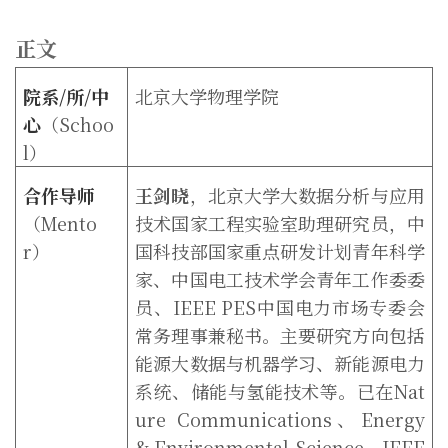
正文
院系
/
所
/
中
北京大学物理学院
心
（
Schoo
l
）
合作导师
王剑晓
，北京大学大数据分析与应用
（
Mento
技术国家工程实验室助理研究员，中
r
）
国科技部国家重点研发计划青年科学
家、中国电工技术学会青年工作委委
员、
IEEE PES
中国电力市场专委会
常务理事兼秘书。主要研究方向包括
能源大数据与机器学习、新能源电力
系统、储能与氢能技术等。已在
Nat
ure Communications
、
Energ
y
& Environmental Science
、
IEEE