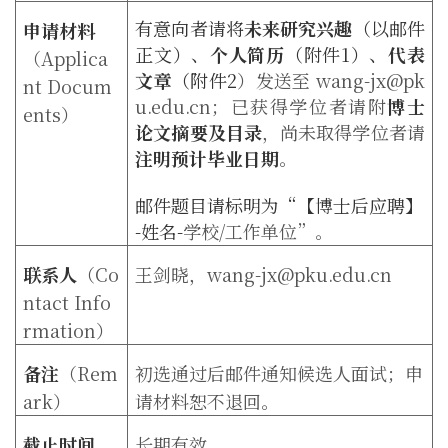
有意向者请将
未来研究兴趣
（以邮件
申请材料
正文）、
个人简历
（附件
1
）、
代表
（
Applica
文章
（附件
2
）发送至
wang-jx@pk
nt Docum
u.edu.cn
；已获得学位者请附
博士
ents
）
论文摘要及目录
，尚未取得学位者请
注明预计毕业日期
。
邮件题目请标明为
“
【博士后应聘】
-
姓名
-
学校
/
工作单位
”
。
联系人
（
Co
王剑晓，
wang-jx@pku.edu.cn
ntact Info
rmation
）
备注
（
Rem
初选通过后邮件通知候选人面试；申
ark
）
请材料恕不退回。
截止时间
长期有效