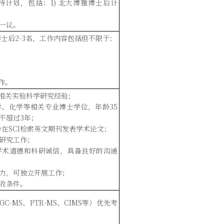
持计划，包括：
1)
北大博雅博士后计
一议。
博士后
2-3
名，工作内容包括但不限于：
作
。
相关实验科学
研究
经验；
学
、
化学
等相关专业博士学位，年龄
35
不超过
3
年；
份在
SCI
检索英文期刊发表学术论文；
研究工作；
学术道德和科研诚信
，具备良好的沟通
力
，可独立开展工作
；
收条件。
GC-MS
、
PTR-MS
、
CIMS
等
）
优先考