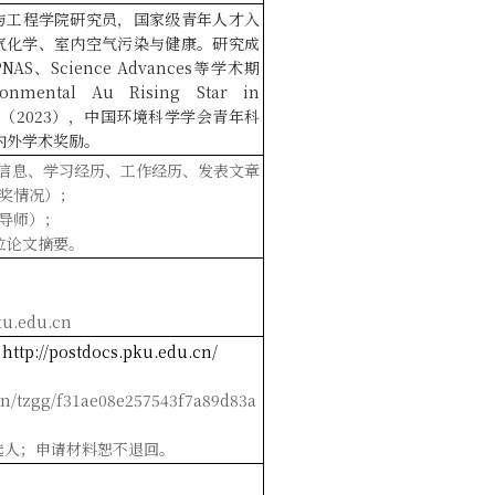
与工程学院
研究员
，
国家级青年人才入
气化学、室内空气污染与健康。研究成
PNAS
、
Science Advances
等学术期
ronmental
Au Rising Star
in
（
2023
）
，中国环境科学学会青年科
内外学术奖励。
信息、学习经历、工作经历、发表文章
奖情况）
；
导师）；
位论文摘要
。
u.edu.cn
：
http://postdocs.pku.edu.cn/
：
cn/tzgg/f31ae08e257543f7a89d83a
选人；申请材料恕不退回。