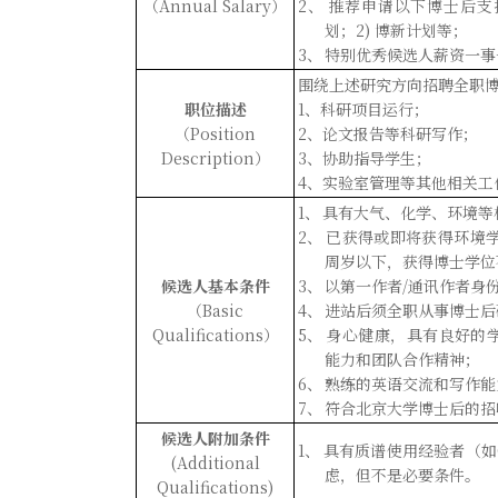
（
Annual Salary
）
2
、
推荐申请以下博士后支
划；
2
)
博新计划等
；
3
、
特别优秀候选人薪资一事
围绕上述
研究
方向
招聘全职
职位描述
1
、
科研项目运行
；
（
Position
2
、
论文报告等科研
写
作；
Description
）
3
、
协助指导学生
；
4
、
实验室管理等
其他相关工
1
、
具有
大气
、
化学
、环境
等
2
、
已获得或即将获得环境
周岁以下，获得博士学位
候选人基本条件
3
、
以第一作者
/
通讯作者身
（
Basic
4
、
进站后须
全职从事博士后
Qualifications
）
5
、
身心健康，具有
良好的
能力和团队合作精神；
6
、
熟练的英语交流和写作能
7
、
符合北京大学博士后的招
候选人
附加
条件
1
、
具有
质谱
使用经验者
（如
(Additional
虑
，但不是必要条件
。
Qualifications)