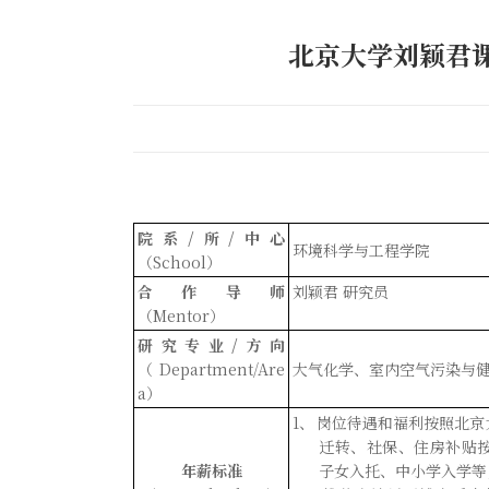
北京大学刘颖君
院系
/
所
/
中心
环境科学与工程学院
（
School
）
合作导师
刘颖君
研究员
（
Mentor
）
研究专业
/
方向
（
Department/Are
大气化学
、室内空气污染与
a
）
1
、
岗位
待遇和福利按照北京
迁转、社保、住房补贴
年薪标准
子女入托、中小学入学等