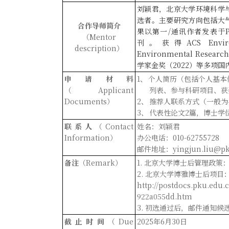
刘颖君
，北京大学环境科学
选者。主要研究方向包括大
合作导师简介
果以第一
/
通讯作者发表于
（
Mentor
刊。获得
ACS
Envi
description
）
Environmental Research
学家金奖（
2022
）等多项国
申请材料
1
、
个人简历
（包括个人基本
（
Appli
cant
列表、参与科研项目、获
Documents
）
2
、
推荐人联系方式（一般为
3
、
代表性论文
2
篇，博士学
联系人
（
Contact
姓名：
刘颖君
Information
）
办公
电话：
010-6275
5728
邮件
地址
：
yingjun.liu
@pk
备注
（
Remark
）
1.
北京大学博士后管理政策
2.
北京大学博雅博士后项目
http://postdocs.pku.edu.
922a055dd.htm
3.
初选通过后，邮件通知候
截止时间
（
Due
202
5
年
6
月
30
日