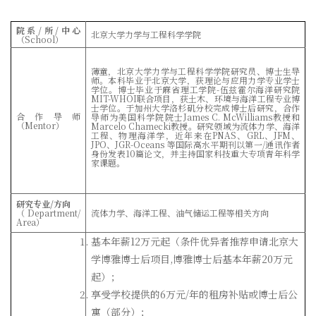
院系
/
所
/
中心
北京大学力学与工程科学学院
（
School
）
薄童，北京大学力学与工程科学学院研究员、博士生导
师。本科毕业于北京大学，获理论与应用力学专业学士
学位。博士毕业于麻省理工学院
-
伍兹霍尔海洋研究院
MIT-WHOI
联合项目，获土木、环境与海洋工程专业博
士学位。于加州大学洛杉矶分校完成博士后研究，合作
合作导师
导师为美国科学院院士
James C. McWilliams
教授和
（
Mentor
）
Marcelo Chamecki
教授。研究领域为流体力学、海洋
工程、物理海洋学，近年来在
PNAS
、
GRL
、
JFM
、
JPO
、
JGR-Oceans
等国际高水平期刊以第一
/
通讯作者
身份发表
10
篇论文，并主持国家科技重大专项青年科学
家课题。
研究专业
/
方向
（
Department/
流体力学、海洋工程、油气储运工程等相关方向
Area
）
基本年薪
12
万元起（条件优异者推荐申请北京大
学博雅博士后项目
,
博雅博士后基本年薪
20
万元
起）；
享受学校提供的
6
万元
/
年的租房补贴或博士后公
寓（部分）；