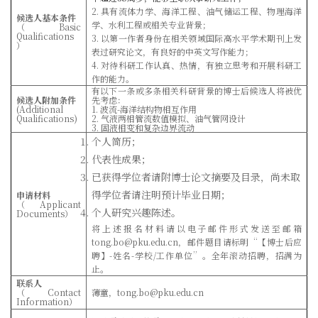
2.
具有流体力学、海洋工程、油气储运工程、物理海洋
候选人基本条件
学、水利工程或相关专业背景；
（
Basic
Qualifications
3.
以第一作者身份在相关领域国际高水平学术期刊上发
）
表过研究论文，有良好的中英文写作能力；
4.
对待科研工作认真、热情，有独立思考和开展科研工
作的能力。
有以下一条或多条相关科研背景的博士后候选人将被优
候选人附加条件
先考虑：
(Additional
1.
波流
-
海洋结构物相互作用
Qualifications)
2.
气液两相管流数值模拟、油气管网设计
3.
固液相变和复杂边界流动
个人简历；
代表性成果；
已获得学位者请附博士论文摘要及目录，尚未取
得学位者请注明预计毕业日期；
申请材料
（
Applicant
个人研究兴趣陈述。
Documents
）
将上述报名材料请以电子邮件形式发送至邮箱
tong.bo@pku.edu.cn
，邮件题目请标明
“
【博士后应
聘】
-
姓名
-
学校
/
工作单位
”
。全年滚动招聘，招满为
止。
联系人
（
Contact
薄童，
tong.bo@pku.edu.cn
Information
）