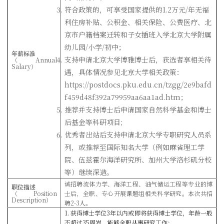
符合政策的，可享受国家提供的
1.2
万元
/
年无福
利住房补贴、公积金、相关保险、公费医疗、北
京市户籍档案迁转和子女插班入学北京大学附属
幼儿园
/
小学
/
初中；
年薪标准
支持申请北京大学博雅博士后，获选者享相关待
（
Annual
Salary
）
遇，具体情况参见北京大学相关政策：
https://postdocs.pku.edu.cn/tzgg/2e9bafd
f459d48f392a79959aa6aa1ad.htm
；
推荐并支持博士后申请国家自然科学基金和博士
后基金等科研项目
;
优秀者出站后支持申请北京大学专职研究人员系
列，或推荐至国际知名大学（例如麻省理工学
院、伍兹霍尔海洋研究所、加州大学洛杉矶分校
等）继续深造。
诚招聘流体力学、海洋工程、油气储运工程等专业的博
职位描述
（
Position
士后，全职、专心开展课题组相关科学研究。本次共招
Description
）
聘
2-3
人。
1.
获得博士学位
3
年以内或即将获得博士学位，年龄一般
不超过
35
周岁，能够全职从事研究工作；