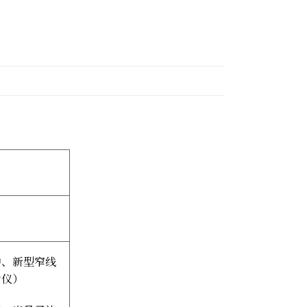
钟、新型窄线
力仪）