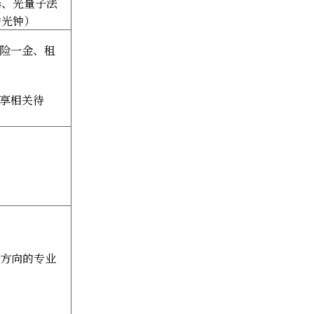
器、光量子法
动光钟）
险一金、租
享相关待
方向的专业