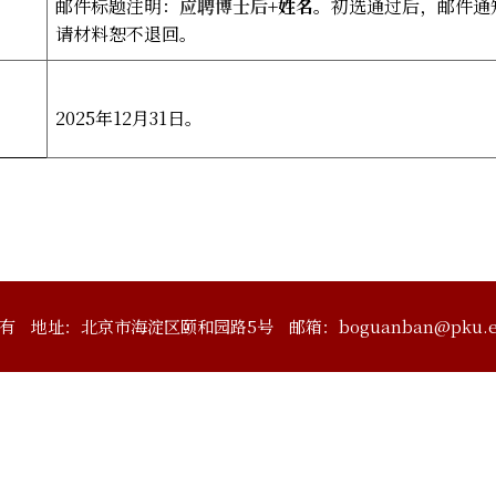
邮件标题注明：
应聘博士后
+
姓名
。初选通过后，邮件通
请材料恕不退回。
2025
年
12
月
31
日。
有
地址：北京市海淀区颐和园路5号
邮箱：boguanban@pku.e