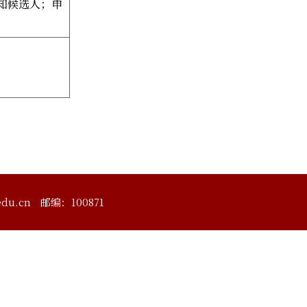
知候选人；申
du.cn
邮编：100871