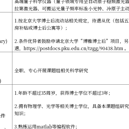
高端量子科学仪器（量子领域专用全自动原子稳频激光
拉第激光器、可搬运光量子频率标准小光钟、冷原子主
1.
按北京大学博士后流动站相关规定，待遇从优（包括五
房补贴或博士后公寓等）；
ary)
2.
条件优异者鼓励申请北京大学
“
博雅博士后
”
项目，另
遇，
https://postdocs.pku.edu.cn/tzgg/90438.htm
。
全职、专心开展课题组相关科学研究
)
1.
年龄不超过
35
周岁，获得博士学位不超过
3
年；
2.
拥有物理学、光学等相关博士学位，具备本课题组研究
知识；
条件
3.
熟练运用
matlab
等编程软件；