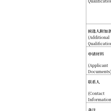
Qualificatio
候选人附加
(Additional
Qualificatio
申请材料
(Applicant
Documents
联系人
(Contact
Informatio
备注