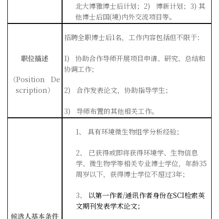
北大博雅博士后计划；
2)
博新计划；
3)
其
他博士后国
(
境
)
内外交流项目等。
招聘全职博士后
1
名，工作内容包括但不限于：
职位描述
1)
协助合作导师开展项目申请、研究、总结和
协调工作；
（
Position De
scription
）
2)
合作发表论文，协助指导学生；
3)
导师布置的其他相关工作。
1、
具有环境微生物组学分析经验；
2、
已获得或即将获得环境学、生物信息
学、微生物学等相关专业博士学位，年龄
35
周岁以下，获得博士学位不超过
3
年；
3、
以第一作者
/
通讯作者身份在
SCI
检索英
文期刊发表学术论文；
候选人基本条件