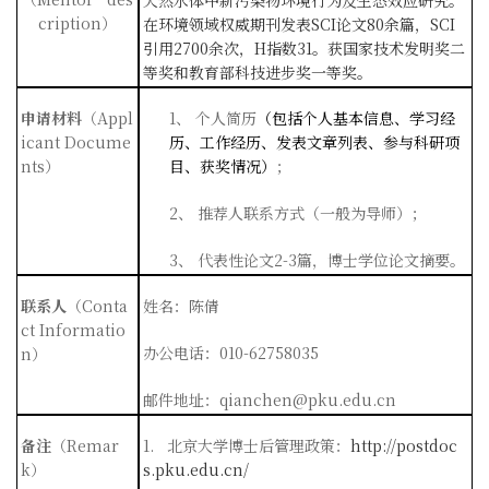
cription
）
在环境领域权威期刊发表
SCI
论文
80
余篇，
SCI
引用
2700
余次，
H
指数
31
。获国家技术发明奖二
等奖和教育部科技进步奖一等奖。
申请材料
（
Appl
1、
个人简历
（包括个人基本信息、学习经
icant Docume
历、工作经历、发表文章列表、参与科研项
nts
）
目、获奖情况）
；
2、
推荐人联系方式（一般为导师）；
3、
代表性论文
2-3
篇，博士学位论文摘要。
联系人
（
Conta
姓名：陈倩
ct Informatio
办公电话：
010-62758035
n
）
邮件地址：
qianchen@pku.edu.cn
备注
（
Remar
1.
北京大学博士后管理政策：
http://postdoc
k
）
s.pku.edu.cn/