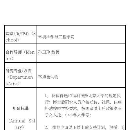
院系
/
所
/
中心
（
S
环境科学与工程学院
chool
）
合作导师
（
Men
孙卫玲
教授
tor
）
研究专业
/
方向
（
Departmen
环境微生物
t/Area
）
1、
岗位待遇和福利按照北京大学的规定执
行；博士后研究人员户档迁转、社保、住房
年薪标准
补贴按照学校要求，按国家博士后政策享受
子女入托、中小学入学等；
（
Annual Sal
ary
）
2、
推荐申请以下博士后支持计划，包括：
1)