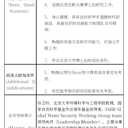
（
Basic Quali
4、
进展后须全职从事博士后研究工作；
fications
）
5、
身心健康，具有良好的学术道德和科研
诚信，具备良好的沟通能力和团队合作精
神；
6、
熟练的英语交流和写作能力，可独立开
展工作；
7、
符合北京大学博士后的招收条件。
1、
熟练运用
Python
等计算机语言者优先考
候选人附加条件
虑；
(Additional Q
ualifications)
2、
有宏组学相关研究经验者优先考虑。
孙卫玲，北京大学环境科学与工程学院教授，国
家自然科学基金杰出青年基金获得者。
IAHR Gl
合作导师简介
obal Water Security Working Group team
领导成员（
Leadership Member
）。主要从事
（
Mentor des
天然水体中新污染物环境行为及生态效应研究。