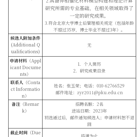
具备异相催化材料模型构建和理论计算
2.
研究所需的专业基础，在相关领域取得了
一定的研究成果。
3.
符合北京大学博士后管理相关规定（包括年龄
不超过35岁，博士毕业不超过3年）
。
候选人附加条件
(Additional Q
无
ualifications)
申请材料
（
Appl
1
．个人简历
icant Docume
2
．
研究成果目录
nts
）
联系人
（
Conta
姓名：
张
玉荣
；电话：
0
10-62766529
ct Informatio
邮件地址：
zyr
2011@pku.edu.cn
n
）
备注
（
Remar
招聘名额：
2
名
k
）
进站日期：
2023
年
初选通过后，邮件通知候选人；申请材料恕不退
回
截止时间
（
Due
招满为止