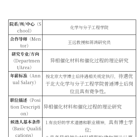
院系
/
所
/
中心
（
S
化学与分子工程学院
chool
）
合作导师
（
Men
王远
教授
和
蒋鸿
研究员
tor
）
研究专业
/
方向
异相催化材料和催化过程的理论研究
（
Departmen
t/Area
）
年薪标准
（
Ann
待遇优
按北京大学博士后待遇相关规定执行，
ual Salary
）
于北大化学与分子工程学院普通博士后岗
位且具有竞争性
。
职位描述
（
Posi
异相催化材料和催化过程的理论研究
tion Descripti
on
）
候选人基本条件
具有博士学
1.
有良好的学术道德和职业精神，
（
Basic Qualifi
位
；
cations
）