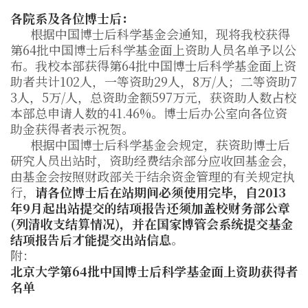
各院系及各位博士后：
根据中国博士后科学基金会通知，现将我校获得
第
64
批中国博士后科学基金面上资助人员名单予以公
布。我校本部获得第
64
批中国博士后科学基金面上资
助者共计
102
人，一等资助
29
人，
8
万
/
人；二等资助
7
3
人，
5
万
/
人，总资助金额
597
万元，获资助人数占校
本部总申请人数的
41.46%
。博士后办公室向各位资
助金获得者表示祝贺。
根据中国博士后科学基金会规定，获资助博士后
研究人员出站时，资助经费结余部分应收回基金会，
由基金会按照财政部关于结余资金管理的有关规定执
行，
请各位博士后在站期间必须使用完毕，自
2013
年
9
月起出站提交的结项报告还须加盖校财务部公章
(
列清收支结算情况
)
，并在国家博管会系统提交基金
结项报告后才能提交出站信息
。
附：
北京大学第64批中国博士后科学基金面上资助获得者
名单