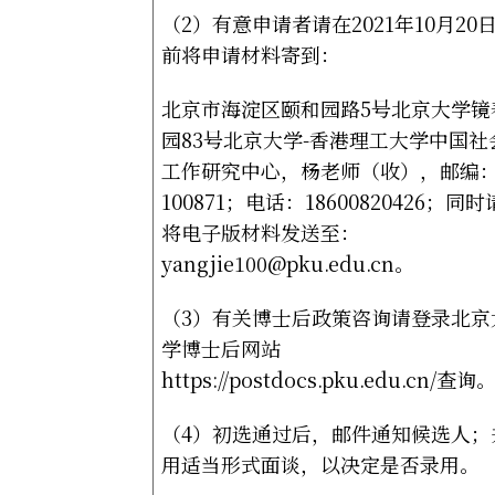
（
2
）有意申请者请在
2021
年
10
月
20
前将申请材料寄到：
北京市海淀区颐和园路
5
号北京大学镜
园
83
号北京大学
-
香港理工大学中国社
工作研究中心，杨老师（收），邮编
100871
；电话：
18600820426
；同时
将电子版材料发送至：
yangjie100@pku.edu.cn
。
（
3
）有关博士后政策咨询请登录北京
学博士后网站
https://postdocs.pku.edu.cn/
查询
（
4
）初选通过后，邮件通知候选人；
用适当形式面谈，以决定是否录用。