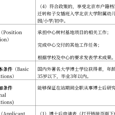
（
4
）符合政策的，享受北京市户籍档
迁转和子女插班入学北京大学附属幼
园
/
小学
/
初中。
（
Position
承担中心树村基地项目的相关工作；
ion
）
完成中心交付的其他工作任务；
根据学校及中心的要求发表学术成果
本条件
（
Basic
国内外著名大学博士学位获得者，年
ations
）
35
岁以下，毕业
3
年以内。
加条件
能够保证在站期间全职从事博士后研
nal
ations)
（
Applicant
（
1
）博士后申请表（打开链接页面下