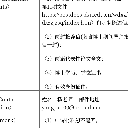
nts
）
第
11
项文件
https://postdocs.pku.edu.cn/wdxz
dxzzjzsq/index.htm
）和求职陈述信
（
2
）两封推荐信
(
必含博士期间导师
信一封
)
；
（
3
）两篇代表性论文全文；
（
4
）博士学历、学位证书
（
5
）有效身份证件。
Contact
姓名：杨老师
；邮件地址：
tion
）
yangjie100@pku.edu.cn
mark
）
（
1
）申请材料恕不退回。