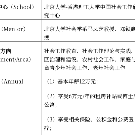
中心
（
School
）
北京大学
-
香港理工大学中国社会工作
究中心
（
Mentor
）
北京大学社会学系马凤芝教授、邓锁
授
/
方向
社会工作教育、社会工作理论与实践
tment/Area
）
区治理和建设、农村社会工作、家庭
童青少年社会工作、老年社会工作。
（
Annual
（
1
）基本年薪
12
万元；
（
2
）享受
6
万元
/
年的租房补贴或博士
公寓；
（
3
）享受相关保险、公积金和公费医
疗；