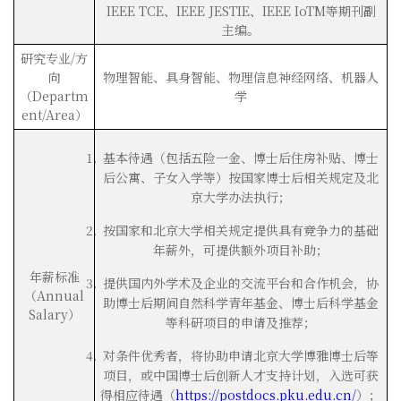
IEEE TCE、IEEE JESTIE、IEEE IoTM等期刊副
主编。
研究专业/方
向
物理智能、具身智能、物理信息神经网络、机器人
（Departm
学
ent/Area）
基本待遇（包括五险一金、博士后住房补贴、博士
后公寓、子女入学等）按国家博士后相关规定及北
京大学办法执行；
按国家和北京大学相关规定提供具有竞争力的基础
年薪外，可提供额外项目补助；
年薪标准
提供国内外学术及企业的交流平台和合作机会，协
（Annual
助博士后期间自然科学青年基金、博士后科学基金
Salary）
等科研项目的申请及推荐；
对条件优秀者，将协助申请北京大学博雅博士后等
项目，或中国博士后创新人才支持计划，入选可获
得相应待遇（
https://postdocs.pku.edu.cn/
）；