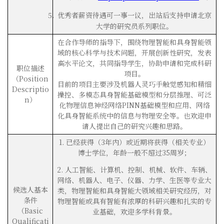
优秀者薪资待遇可一事一议，出站后支持申请北京
大学的研究员系列职位。
在合作导师的指导下，围绕物理智能和具身智能领
域的核心科学与技术问题，开展创新性研究，发表
高水平论文，共同指导学生，协助申请和完成科研
职位描述
项目。
（Position
目前的项目主要涉及机器人灵巧手触觉感知和精细
Descriptio
操控、多模态具身智能基础模型和分层推理、可泛
n）
化物理信息神经网络PINN基础模型和应用、网络
化具身智能系统中的信息与物理安全等。也欢迎申
请人提出自己的研究兴趣和思路。
1. 已经获得（3年内）或近期将获得（相关专业）
博士学位，年龄一般不超过35周岁；
2. 人工智能、计算机、控制、机械、软件、车辆、
网络、机器人、电子、仪器、力学、生医等专业大
候选人基本
类，物理智能和具身智能大领域相关研究经历，对
条件
物理智能或具有智能有浓厚的科研兴趣和扎实的专
（Basic
业基础，欢迎多学科背景。
Qualificati