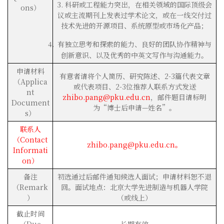
3. 科研或工程能力突出，在相关领域的国际顶级会
ons）
议或主流期刊上发表过学术论文，或在一线交付过
技术先进的开源项目、系统原型或市场化产品；
有独立思考和探索的能力、良好的团队协作精神与
创新意识、以及优秀的中英文写作与沟通能力。
申请材料
有意者请将个人简历、研究陈述、2-3篇代表文章
（Applica
或代表项目、2-3位推荐人联系方式发送
nt
zhibo.pang@pku.edu.cn
，邮件题目请标明
Document
为“博士后申请—姓名”。
s）
联系人
（Contact
zhibo.pang@pku.edu.cn。
Informati
on）
备注
初选通过后邮件通知候选人面试；申请材料恕不退
（Remark
回。面试地点：北京大学先进制造与机器人学院
）
（或线上）
截止时间
（Due
长期有效