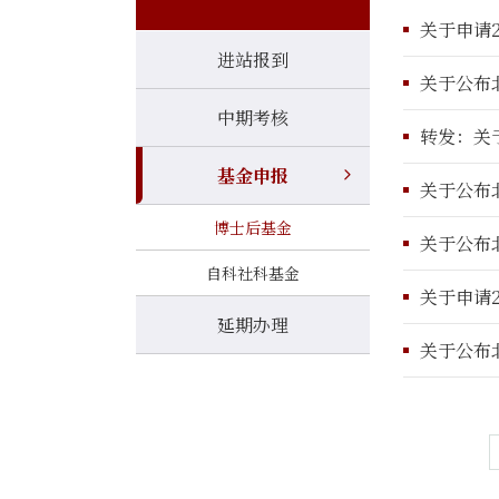
关于申请
进站报到
关于公布
中期考核
转发：关
基金申报
关于公布
博士后基金
关于公布
自科社科基金
关于申请
延期办理
关于公布