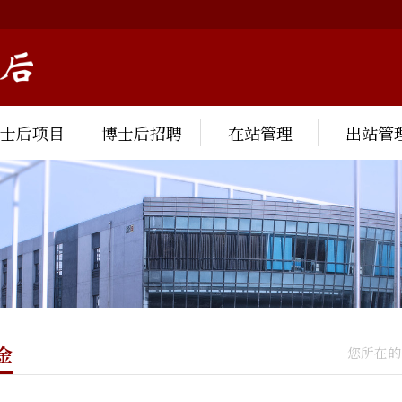
博士后项目
博士后招聘
在站管理
出站管
金
您所在的