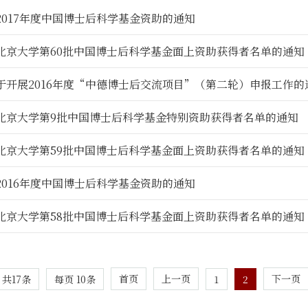
2017年度中国博士后科学基金资助的通知
北京大学第60批中国博士后科学基金面上资助获得者名单的通知
于开展2016年度“中德博士后交流项目”（第二轮）申报工作的
北京大学第9批中国博士后科学基金特别资助获得者名单的通知
北京大学第59批中国博士后科学基金面上资助获得者名单的通知
2016年度中国博士后科学基金资助的通知
北京大学第58批中国博士后科学基金面上资助获得者名单的通知
首页
上一页
下一页
共17条
每页
10
条
1
2